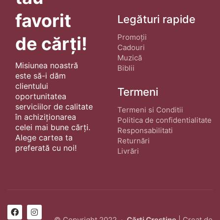
favorit
Legături rapide
Promoții
de cărți!
Cadouri
Muzică
Misiunea noastră
Biblii
este să-i dăm
clientului
Termeni
oportunitatea
serviciilor de calitate
Termeni si Conditii
în achiziționarea
Politica de confidentialitate
celei mai bune cărți.
Responsabilitati
Alege cartea ta
Returnări
preferată cu noi!
Livrări
© Copyright 2022 ·
Cărți Creștine
| Creat de