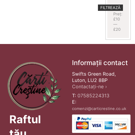
Preț
Preț
FILTREAZĂ
minim
maxim
Preț:
£10
—
£20
Informații contact
Swifts Green Road,
Luton, LU2 8BP
Contactați-ne ›
T:
07585224313
E:
comenzi@carticrestine.co.uk
Raftul
tău