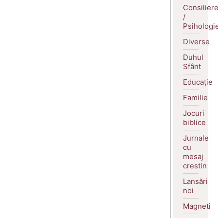
Consilier
/
Psihologi
Diverse
Duhul
Sfânt
Educație
Familie
Jocuri
biblice
Jurnale
cu
mesaj
crestin
Lansări
noi
Magneti