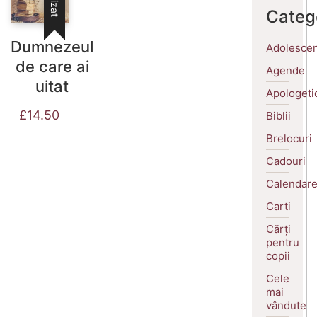
Categ
Dumnezeul
Adolescen
de care ai
Agende
uitat
Apologeti
£
14.50
Biblii
Brelocuri
Cadouri
Calendar
Carti
Cărți
pentru
copii
Cele
mai
vândute