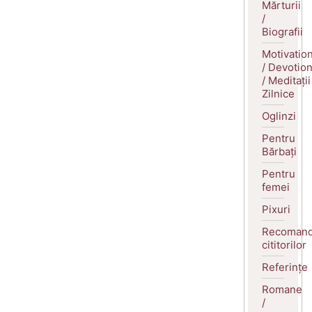
Mărturii
/
Biografii
Motivatio
/ Devotio
/ Meditații
Zilnice
Oglinzi
Pentru
Bărbați
Pentru
femei
Pixuri
Recomand
cititorilor
Referințe
Romane
/