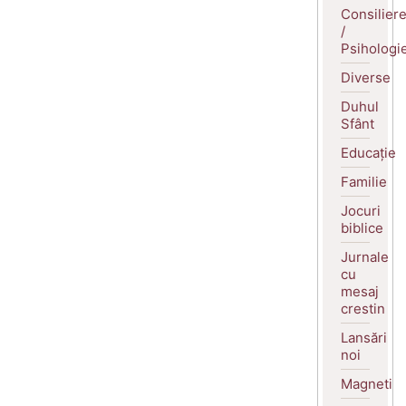
Consilier
/
Psihologi
Diverse
Duhul
Sfânt
Educație
Familie
Jocuri
biblice
Jurnale
cu
mesaj
crestin
Lansări
noi
Magneti