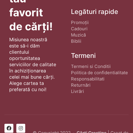
favorit
Legături rapide
Promoții
de cărți!
Cadouri
Muzică
Misiunea noastră
Biblii
este să-i dăm
clientului
Termeni
oportunitatea
serviciilor de calitate
Termeni si Conditii
în achiziționarea
Politica de confidentialitate
celei mai bune cărți.
Responsabilitati
Alege cartea ta
Returnări
preferată cu noi!
Livrări
© Copyright 2022 ·
Cărți Creștine
| Creat de