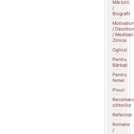
Mărturii
/
Biografii
Motivatio
/ Devotio
/ Meditații
Zilnice
Oglinzi
Pentru
Bărbați
Pentru
femei
Pixuri
Recomand
cititorilor
Referințe
Romane
/