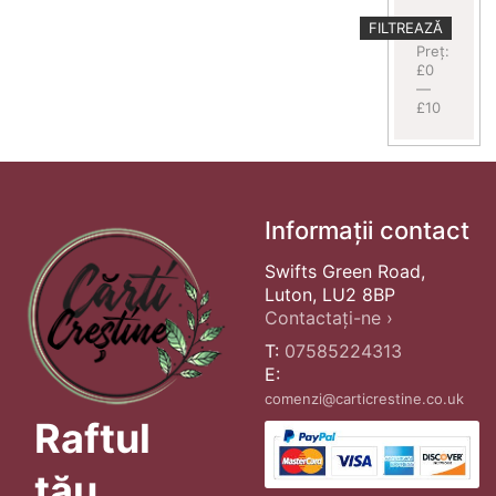
Preț
Preț
FILTREAZĂ
minim
maxim
Preț:
£0
—
£10
Informații contact
Swifts Green Road,
Luton, LU2 8BP
Contactați-ne ›
T:
07585224313
E:
comenzi@carticrestine.co.uk
Raftul
tău