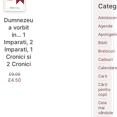
Categ
Adolescen
Dumnezeu
Agende
a vorbit
in… 1
Apologeti
Imparati, 2
Biblii
Imparati, 1
Brelocuri
Cronici si
Cadouri
2 Cronici
Calendar
£
9.00
Carti
Prețul
Prețul
£
4.50
inițial
curent
Cărți
a
este:
pentru
fost:
£4.50.
copii
£9.00.
Cele
mai
vândute