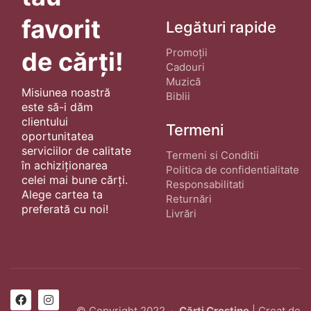
favorit
Legături rapide
Promoții
de cărți!
Cadouri
Muzică
Misiunea noastră
Biblii
este să-i dăm
clientului
Termeni
oportunitatea
serviciilor de calitate
Termeni si Conditii
în achiziționarea
Politica de confidentialitate
celei mai bune cărți.
Responsabilitati
Alege cartea ta
Returnări
preferată cu noi!
Livrări
© Copyright 2022 ·
Cărți Creștine
| Creat de