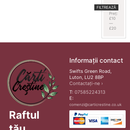
Preț
Preț
FILTREAZĂ
minim
maxim
Preț:
£10
—
£20
Informații contact
Swifts Green Road,
Luton, LU2 8BP
Contactați-ne ›
T:
07585224313
E:
comenzi@carticrestine.co.uk
Raftul
tău