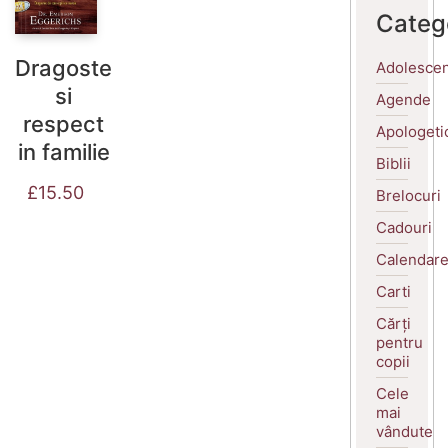
Categ
Dragoste
Adolescen
si
Agende
respect
Apologeti
in familie
Biblii
£
15.50
Brelocuri
Cadouri
Calendar
Carti
Cărți
pentru
copii
Cele
mai
vândute