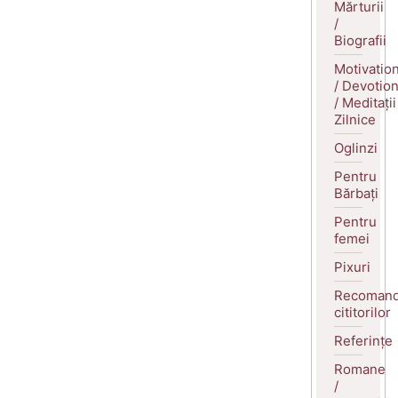
Mărturii
/
Biografii
Motivatio
/ Devotio
/ Meditații
Zilnice
Oglinzi
Pentru
Bărbați
Pentru
femei
Pixuri
Recomand
cititorilor
Referințe
Romane
/