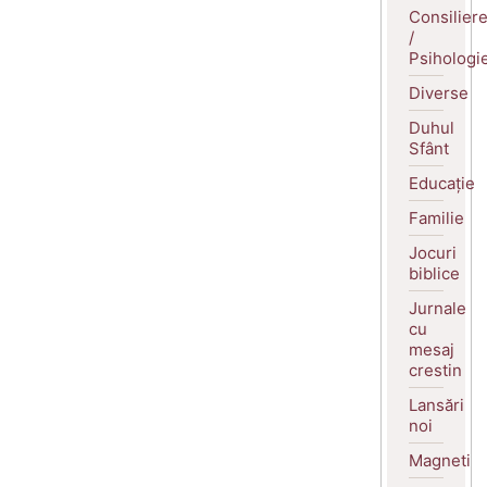
Consilier
/
Psihologi
Diverse
Duhul
Sfânt
Educație
Familie
Jocuri
biblice
Jurnale
cu
mesaj
crestin
Lansări
noi
Magneti