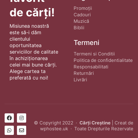
Promoții
de cărți!
Cadouri
Muzică
Misiunea noastră
Biblii
este să-i dăm
clientului
Termeni
oportunitatea
serviciilor de calitate
Termeni si Conditii
în achiziționarea
Politica de confidentialitate
celei mai bune cărți.
Responsabilitati
Alege cartea ta
Returnări
preferată cu noi!
Livrări
© Copyright 2022 ·
Cărți Creștine
| Creat de
wphostee.uk
· Toate Drepturile Rezervate