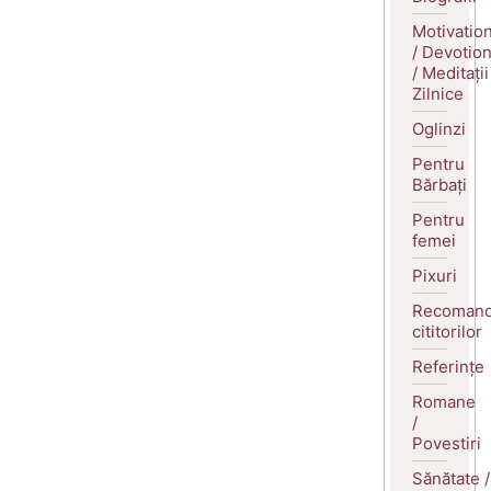
Motivatio
/ Devotio
/ Meditații
Zilnice
Oglinzi
Pentru
Bărbați
Pentru
femei
Pixuri
Recomand
cititorilor
Referințe
Romane
/
Povestiri
Sănătate /