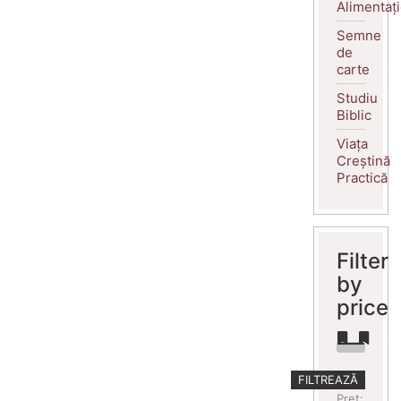
Alimentaț
Semne
de
carte
Studiu
Biblic
Viața
Creștină
Practică
Filter
by
price
Preț
Preț
FILTREAZĂ
minim
maxim
Preț: