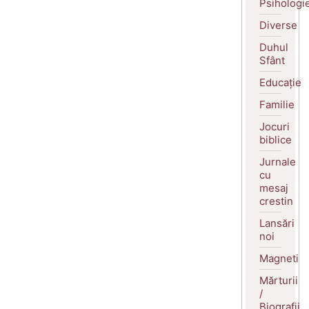
Psihologi
Diverse
Duhul
Sfânt
Educație
Familie
Jocuri
biblice
Jurnale
cu
mesaj
crestin
Lansări
noi
Magneti
Mărturii
/
Biografii