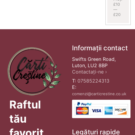
£10
—
£20
Informații contact
Swifts Green Road,
Luton, LU2 8BP
Contactați-ne ›
T:
07585224313
E:
comenzi@carticrestine.co.uk
Raftul
tău
favorit
Legături rapide