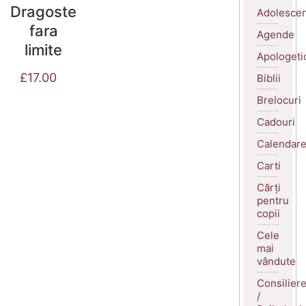
Dragoste
Adolescen
fara
Agende
limite
Apologeti
£
17.00
Biblii
Brelocuri
Cadouri
Calendar
Carti
Cărți
pentru
copii
Cele
mai
vândute
Consilier
/