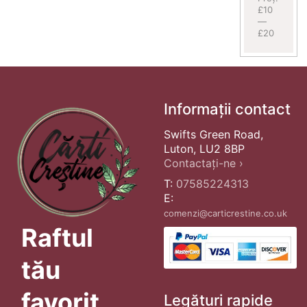
£10
—
£20
Informații contact
Swifts Green Road,
Luton, LU2 8BP
Contactați-ne ›
T:
07585224313
E:
comenzi@carticrestine.co.uk
Raftul
tău
favorit
Legături rapide