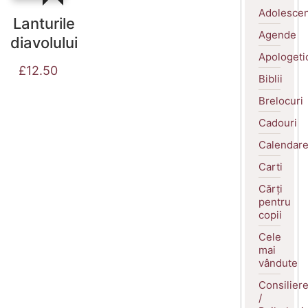
Adolescen
Lanturile
Agende
diavolului
Apologeti
£
12.50
Biblii
Brelocuri
Cadouri
Calendar
Carti
Cărți
pentru
copii
Cele
mai
vândute
Consilier
/