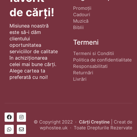
Promoții
de cărți!
Cadouri
Muzică
Misiunea noastră
Biblii
este să-i dăm
clientului
Termeni
oportunitatea
serviciilor de calitate
Termeni si Conditii
în achiziționarea
Politica de confidentialitate
celei mai bune cărți.
Responsabilitati
Alege cartea ta
Returnări
preferată cu noi!
Livrări
© Copyright 2022 ·
Cărți Creștine
| Creat de
wphostee.uk
· Toate Drepturile Rezervate