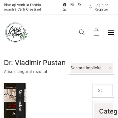
Bine ați venit la librăria
Login or
noastră Cărți Creștine!
Register
Dr. Vladimir Pustan
Sortare implicită
Afișez singurul rezultat
Stoc epuizat
Categ