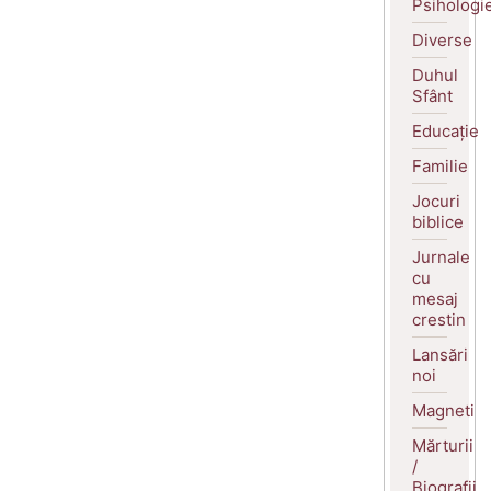
Psihologi
Diverse
Duhul
Sfânt
Educație
Familie
Jocuri
biblice
Jurnale
cu
mesaj
crestin
Lansări
noi
Magneti
Mărturii
/
Biografii