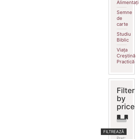
Alimentaț
Semne
de
carte
Studiu
Biblic
Viața
Creștină
Practică
Filter
by
price
Preț
Preț
FILTREAZĂ
minim
maxim
Preț: