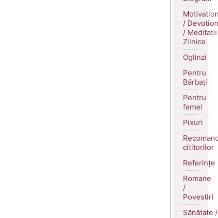
Motivatio
/ Devotio
/ Meditații
Zilnice
Oglinzi
Pentru
Bărbați
Pentru
femei
Pixuri
Recomand
cititorilor
Referințe
Romane
/
Povestiri
Sănătate /