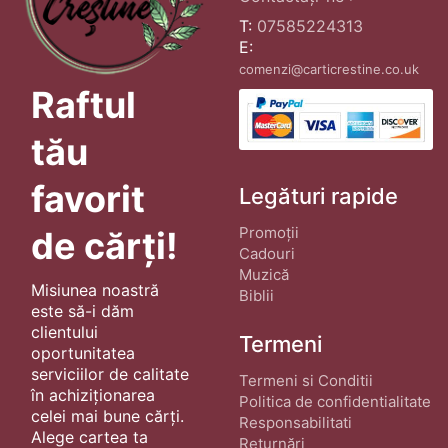
T:
07585224313
E:
comenzi@carticrestine.co.uk
Raftul
tău
favorit
Legături rapide
Promoții
de cărți!
Cadouri
Muzică
Misiunea noastră
Biblii
este să-i dăm
clientului
Termeni
oportunitatea
serviciilor de calitate
Termeni si Conditii
în achiziționarea
Politica de confidentialitate
celei mai bune cărți.
Responsabilitati
Alege cartea ta
Returnări