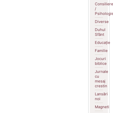
Consilier
/
Psihologi
Diverse
Duhul
Sfânt
Educație
Familie
Jocuri
biblice
Jurnale
cu
mesaj
crestin
Lansări
noi
Magneti