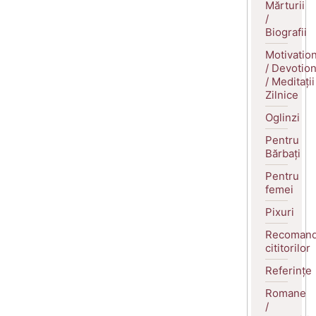
Mărturii
/
Biografii
Motivatio
/ Devotio
/ Meditații
Zilnice
Oglinzi
Pentru
Bărbați
Pentru
femei
Pixuri
Recomand
cititorilor
Referințe
Romane
/