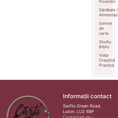
Povestiri
Sănătate /
Alimentaț
Semne
de
carte
Studiu
Biblic
Viața
Creștină
Practică
Informații contact
Swifts Green Road,
Luton, LU2 8BP
Contactați-ne ›