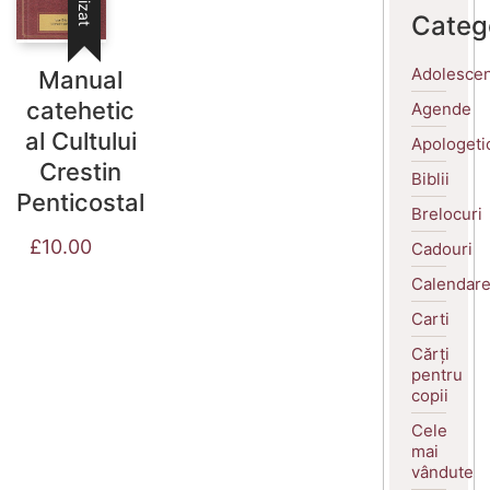
Categ
Adolescen
Manual
catehetic
Agende
al Cultului
Apologeti
Crestin
Biblii
Penticostal
Brelocuri
£
10.00
Cadouri
Calendar
Carti
Cărți
pentru
copii
Cele
mai
vândute