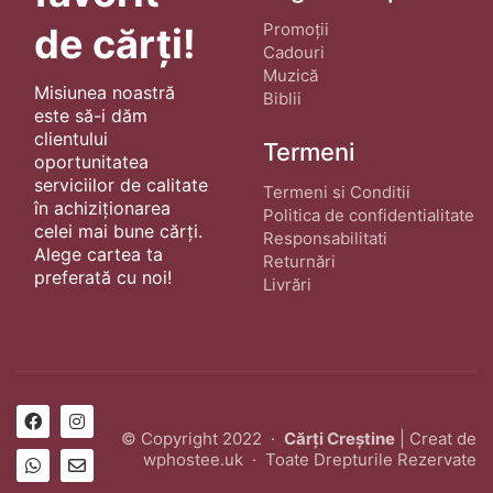
Promoții
de cărți!
Cadouri
Muzică
Misiunea noastră
Biblii
este să-i dăm
clientului
Termeni
oportunitatea
serviciilor de calitate
Termeni si Conditii
în achiziționarea
Politica de confidentialitate
celei mai bune cărți.
Responsabilitati
Alege cartea ta
Returnări
preferată cu noi!
Livrări
© Copyright 2022 ·
Cărți Creștine
| Creat de
wphostee.uk
· Toate Drepturile Rezervate