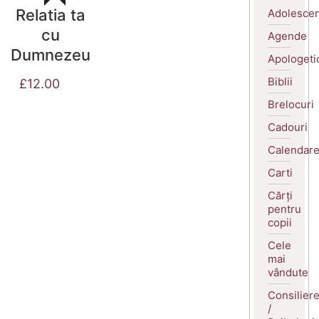
Relatia ta
Adolescen
cu
Agende
Dumnezeu
Apologeti
Biblii
£
12.00
Brelocuri
Cadouri
Calendar
Carti
Cărți
pentru
copii
Cele
mai
vândute
Consilier
/