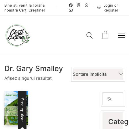
Bine ați venit la librăria
Login or
noastră Cărți Creștine!
Register
Dr. Gary Smalley
Sortare implicită
Afișez singurul rezultat
Stoc epuizat
Categ