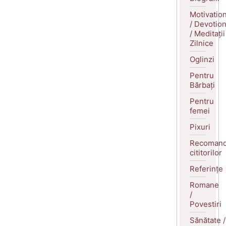
Motivatio
/ Devotio
/ Meditații
Zilnice
Oglinzi
Pentru
Bărbați
Pentru
femei
Pixuri
Recomand
cititorilor
Referințe
Romane
/
Povestiri
Sănătate /