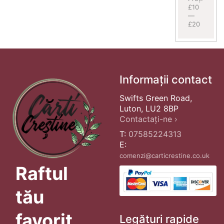
£10
—
£20
Informații contact
Swifts Green Road,
Luton, LU2 8BP
Contactați-ne ›
T:
07585224313
E:
comenzi@carticrestine.co.uk
Raftul
tău
favorit
Legături rapide