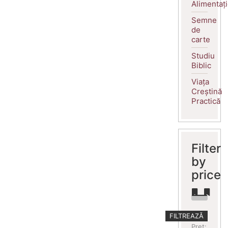
Alimentaț
Semne
de
carte
Studiu
Biblic
Viața
Creștină
Practică
Filter
by
price
Preț
Preț
FILTREAZĂ
minim
maxim
Preț: