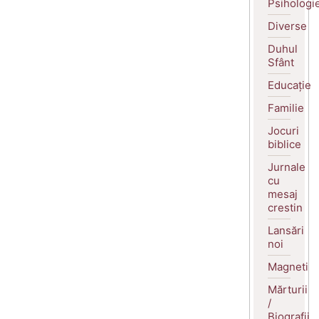
Psihologi
Diverse
Duhul
Sfânt
Educație
Familie
Jocuri
biblice
Jurnale
cu
mesaj
crestin
Lansări
noi
Magneti
Mărturii
/
Biografii