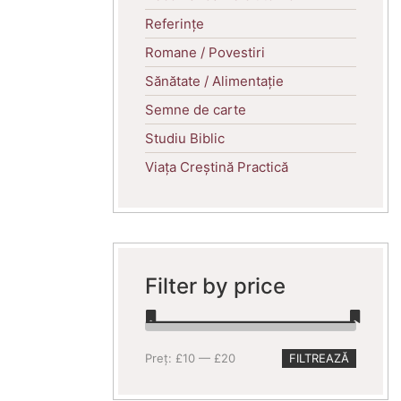
Referințe
Romane / Povestiri
Sănătate / Alimentație
Semne de carte
Studiu Biblic
Viața Creștină Practică
Filter by price
Preț
Preț
Preț:
£10
—
£20
FILTREAZĂ
minim
maxim