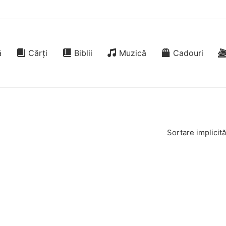
ă
Cărți
Biblii
Muzică
Cadouri
Sortare implicită