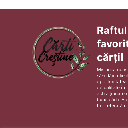
Raftul
favori
cărți!
Misiunea noas
să-i dăm client
oportunitatea s
de calitate în
achiziționarea
bune cărți. Al
ta preferată cu