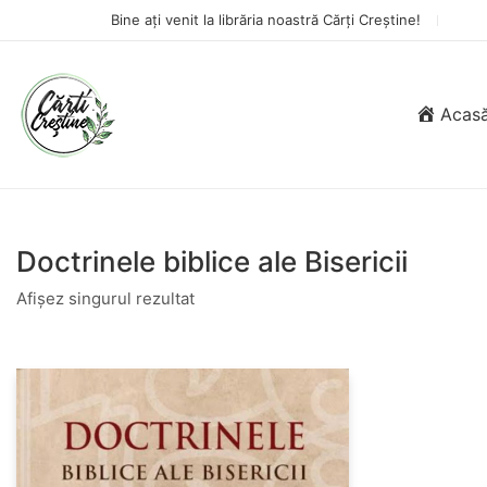
Bine ați venit la librăria noastră Cărți Creștine!
Acas
Doctrinele biblice ale Bisericii
Afișez singurul rezultat