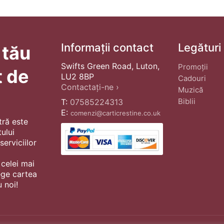
Informații contact
Legături
 tău
Swifts Green Road, Luton,
Promoții
t de
LU2 8BP
Cadouri
Contactați-ne ›
Muzică
Biblii
T:
07585224313
E:
comenzi@carticrestine.co.uk
tră este
ului
erviciilor
 celei mai
ege cartea
 noi!