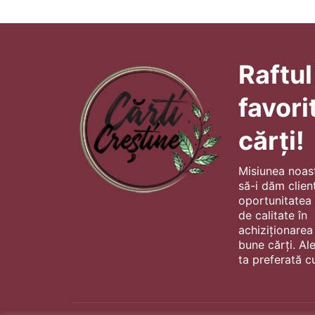
Raftul
favori
cărți!
Misiunea noas
să-i dăm client
oportunitatea s
de calitate în
achiziționarea
bune cărți. Al
ta preferată cu