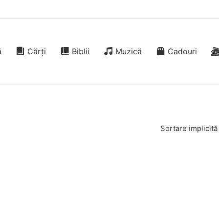
ă
Cărți
Biblii
Muzică
Cadouri
Sortare implicită