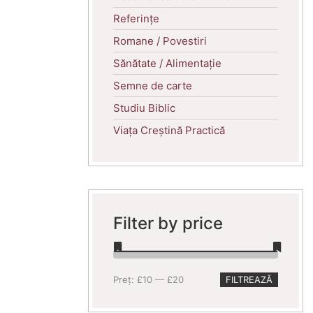
Referințe
Romane / Povestiri
Sănătate / Alimentație
Semne de carte
Studiu Biblic
Viața Creștină Practică
Filter by price
Preț
Preț
Preț:
£10
—
£20
FILTREAZĂ
minim
maxim