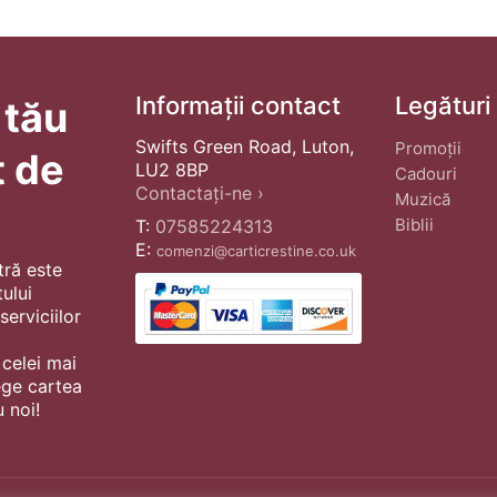
Informații contact
Legături
 tău
Swifts Green Road, Luton,
Promoții
t de
LU2 8BP
Cadouri
Contactați-ne ›
Muzică
Biblii
T:
07585224313
E:
comenzi@carticrestine.co.uk
tră este
ului
erviciilor
 celei mai
ege cartea
 noi!