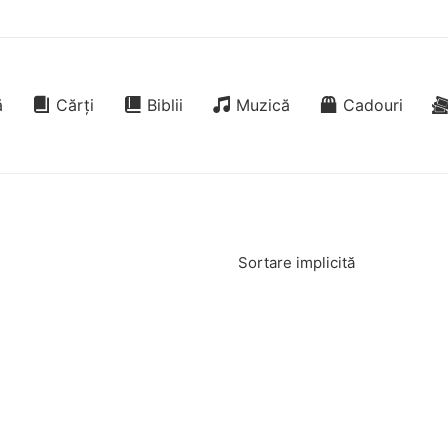
ă
Cărți
Biblii
Muzică
Cadouri
Sortare implicită