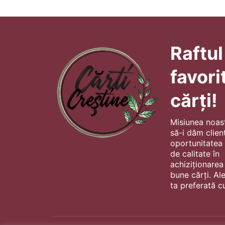
Raftul
favori
cărți!
Misiunea noas
să-i dăm client
oportunitatea s
de calitate în
achiziționarea
bune cărți. Al
ta preferată cu