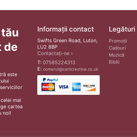
Informații contact
Legături
 tău
Swifts Green Road, Luton,
Promoții
t de
LU2 8BP
Cadouri
Contactați-ne ›
Muzică
Biblii
T:
07585224313
E:
comenzi@carticrestine.co.uk
tră este
ului
erviciilor
 celei mai
ege cartea
 noi!