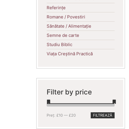
Referințe
Romane / Povestiri
Sănătate / Alimentație
Semne de carte
Studiu Biblic
Viața Creștină Practică
Filter by price
Preț
Preț
Preț:
£10
—
£20
FILTREAZĂ
minim
maxim