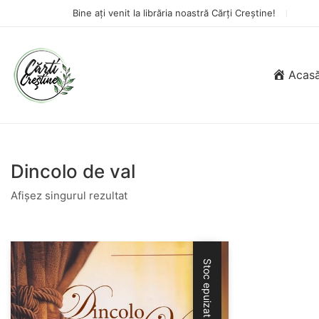
Bine ați venit la librăria noastră Cărți Creștine!
Acas
Dincolo de val
Afișez singurul rezultat
Stoc epuizat