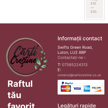
£10
—
£20
Informații contact
Swifts Green Road,
Luton, LU2 8BP
Contactați-ne ›
T:
07585224313
E:
comenzi@carticrestine.co.uk
Raftul
tău
favorit
Legături rapide