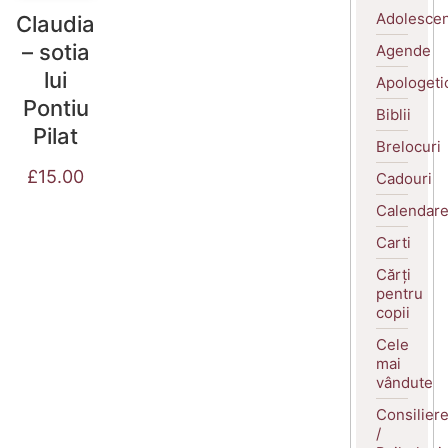
Adolescen
Claudia
– sotia
Agende
lui
Apologeti
Pontiu
Biblii
Pilat
Brelocuri
£
15.00
Cadouri
Calendar
Carti
Cărți
pentru
copii
Cele
mai
vândute
Consilier
/