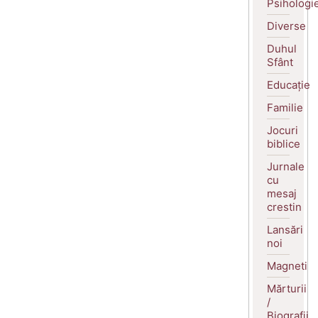
Psihologi
Diverse
Duhul
Sfânt
Educație
Familie
Jocuri
biblice
Jurnale
cu
mesaj
crestin
Lansări
noi
Magneti
Mărturii
/
Biografii