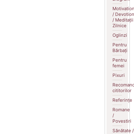
Motivatio
/ Devotio
/ Meditații
Zilnice
Oglinzi
Pentru
Bărbați
Pentru
femei
Pixuri
Recomand
cititorilor
Referințe
Romane
/
Povestiri
Sănătate /