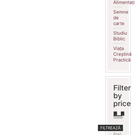
Alimentaț
Semne
de
carte
Studiu
Biblic
Viața
Creștină
Practică
Filter
by
price
Preț
Preț
FILTREAZĂ
minim
maxim
Preț: