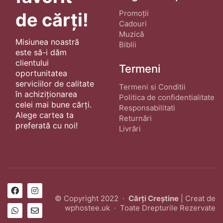
Promoții
de cărți!
Cadouri
Muzică
Misiunea noastră
Biblii
este să-i dăm
clientului
Termeni
oportunitatea
serviciilor de calitate
Termeni si Conditii
în achiziționarea
Politica de confidentialitate
celei mai bune cărți.
Responsabilitati
Alege cartea ta
Returnări
preferată cu noi!
Livrări
© Copyright 2022 ·
Cărți Creștine
| Creat de
wphostee.uk
· Toate Drepturile Rezervate