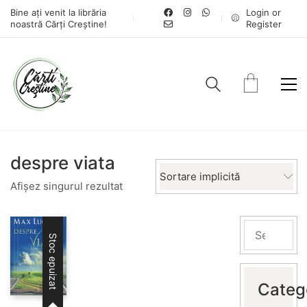
Bine ați venit la librăria
Login or
noastră Cărți Creștine!
Register
despre viata
Sortare implicită
Afișez singurul rezultat
Stoc epuizat
Categ