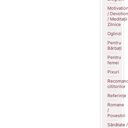
Motivatio
/ Devotio
/ Meditații
Zilnice
Oglinzi
Pentru
Bărbați
Pentru
femei
Pixuri
Recomand
cititorilor
Referințe
Romane
/
Povestiri
Sănătate /