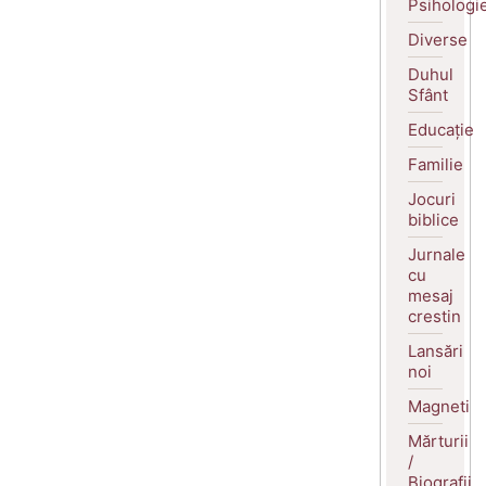
Psihologi
Diverse
Duhul
Sfânt
Educație
Familie
Jocuri
biblice
Jurnale
cu
mesaj
crestin
Lansări
noi
Magneti
Mărturii
/
Biografii