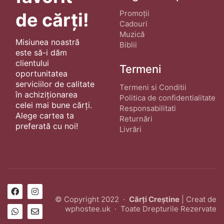
Promoții
de cărți!
Cadouri
Muzică
Misiunea noastră
Biblii
este să-i dăm
clientului
Termeni
oportunitatea
serviciilor de calitate
Termeni si Conditii
în achiziționarea
Politica de confidentialitate
celei mai bune cărți.
Responsabilitati
Alege cartea ta
Returnări
preferată cu noi!
Livrări
© Copyright 2022 ·
Cărți Creștine
| Creat de
wphostee.uk
· Toate Drepturile Rezervate