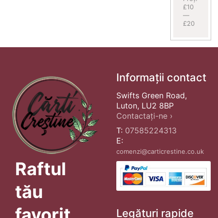
£10
—
£20
Informații contact
Swifts Green Road,
Luton, LU2 8BP
Contactați-ne ›
T:
07585224313
E:
comenzi@carticrestine.co.uk
Raftul
tău
favorit
Legături rapide