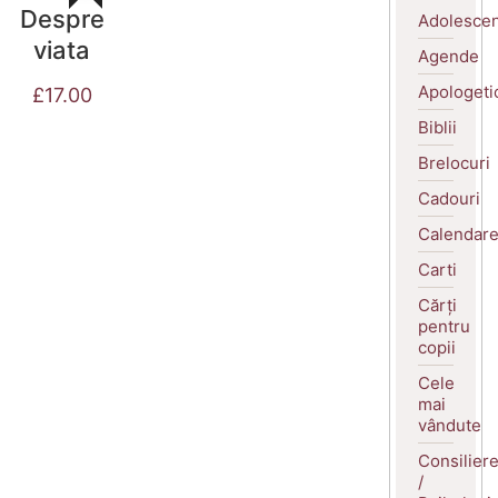
Despre
Adolescen
viata
Agende
Apologeti
£
17.00
Biblii
Brelocuri
Cadouri
Calendar
Carti
Cărți
pentru
copii
Cele
mai
vândute
Consilier
/