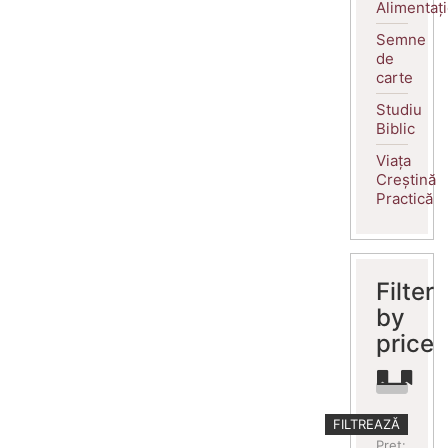
Alimentaț
Semne
de
carte
Studiu
Biblic
Viața
Creștină
Practică
Filter
by
price
Preț
Preț
FILTREAZĂ
minim
maxim
Preț: