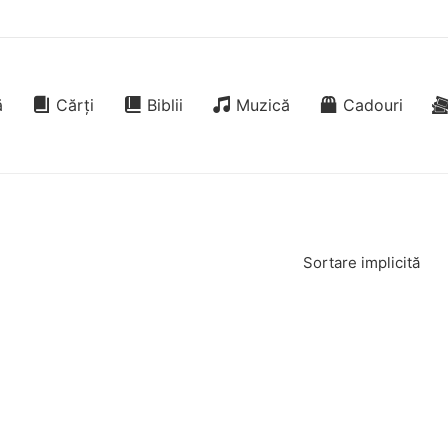
ă
Cărți
Biblii
Muzică
Cadouri
Sortare implicită