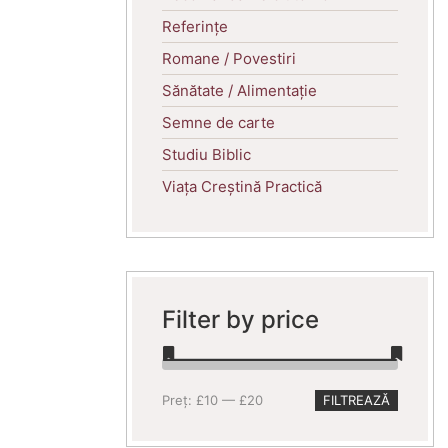
Referințe
Romane / Povestiri
Sănătate / Alimentație
Semne de carte
Studiu Biblic
Viața Creștină Practică
Filter by price
Preț
Preț
Preț:
£10
—
£20
FILTREAZĂ
minim
maxim