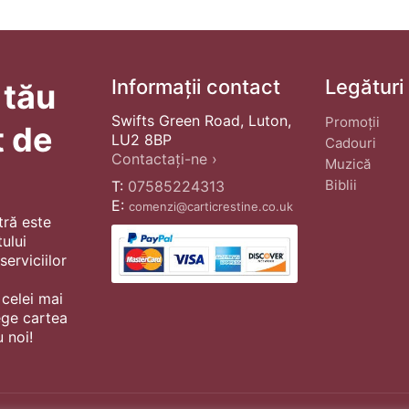
Informații contact
Legături
 tău
Swifts Green Road, Luton,
Promoții
t de
LU2 8BP
Cadouri
Contactați-ne ›
Muzică
Biblii
T:
07585224313
E:
comenzi@carticrestine.co.uk
tră este
ului
erviciilor
 celei mai
ege cartea
 noi!