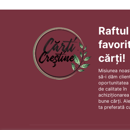
Raftul
favori
cărți!
Misiunea noas
să-i dăm client
oportunitatea s
de calitate în
achiziționarea
bune cărți. Al
ta preferată cu