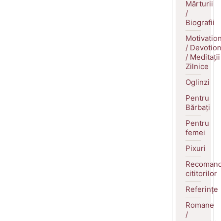
Mărturii
/
Biografii
Motivatio
/ Devotio
/ Meditații
Zilnice
Oglinzi
Pentru
Bărbați
Pentru
femei
Pixuri
Recomand
cititorilor
Referințe
Romane
/