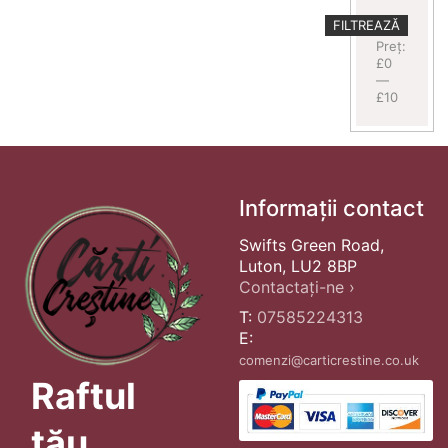
Preț
Preț
FILTREAZĂ
minim
maxim
Preț:
£0
—
£10
Informații contact
Swifts Green Road,
Luton, LU2 8BP
Contactați-ne ›
T:
07585224313
E:
comenzi@carticrestine.co.uk
Raftul
tău