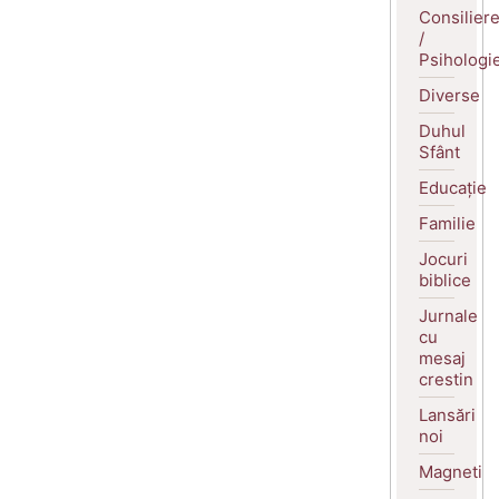
Consilier
/
Psihologi
Diverse
Duhul
Sfânt
Educație
Familie
Jocuri
biblice
Jurnale
cu
mesaj
crestin
Lansări
noi
Magneti