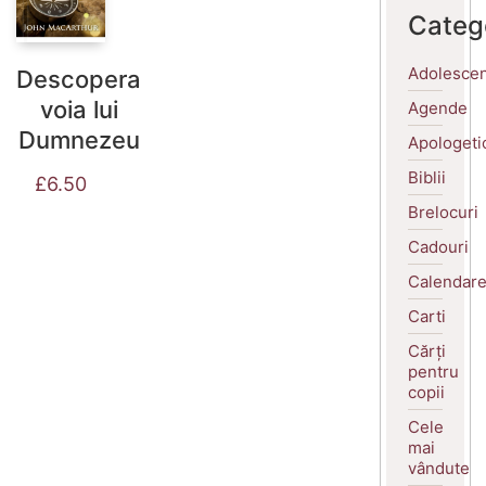
Categ
Adolescen
Descopera
voia lui
Agende
Dumnezeu
Apologeti
Biblii
£
6.50
Brelocuri
Cadouri
Calendar
Carti
Cărți
pentru
copii
Cele
mai
vândute