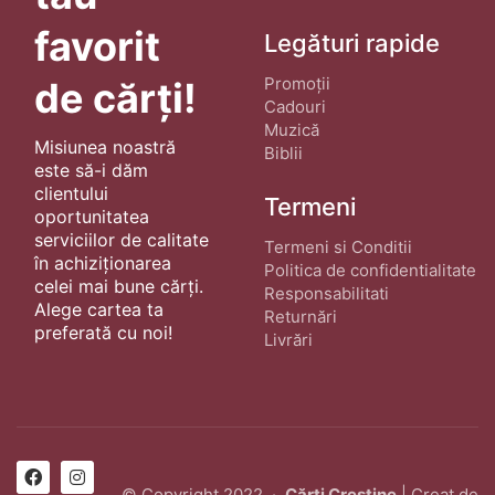
favorit
Legături rapide
Promoții
de cărți!
Cadouri
Muzică
Misiunea noastră
Biblii
este să-i dăm
clientului
Termeni
oportunitatea
serviciilor de calitate
Termeni si Conditii
în achiziționarea
Politica de confidentialitate
celei mai bune cărți.
Responsabilitati
Alege cartea ta
Returnări
preferată cu noi!
Livrări
© Copyright 2022 ·
Cărți Creștine
| Creat de