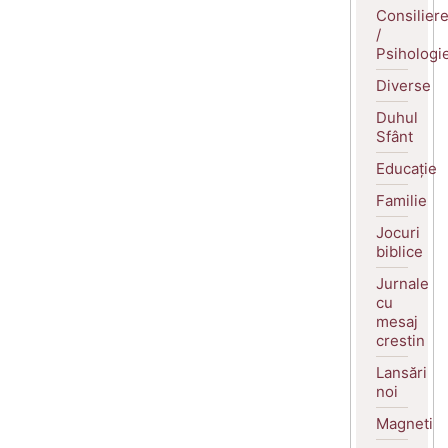
Consilier
/
Psihologi
Diverse
Duhul
Sfânt
Educație
Familie
Jocuri
biblice
Jurnale
cu
mesaj
crestin
Lansări
noi
Magneti