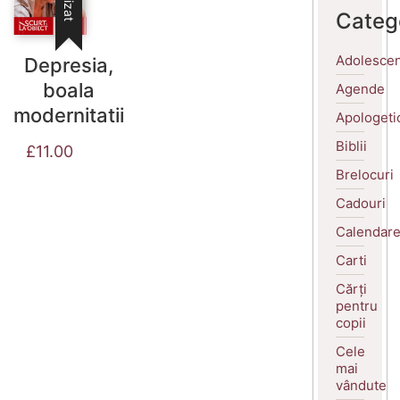
Categ
Adolescen
Depresia,
boala
Agende
modernitatii
Apologeti
Biblii
£
11.00
Brelocuri
Cadouri
Calendar
Carti
Cărți
pentru
copii
Cele
mai
vândute