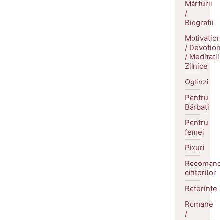
Mărturii
/
Biografii
Motivatio
/ Devotio
/ Meditații
Zilnice
Oglinzi
Pentru
Bărbați
Pentru
femei
Pixuri
Recomand
cititorilor
Referințe
Romane
/