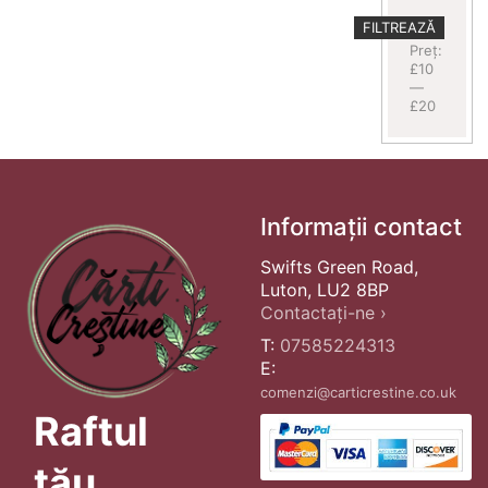
Preț
Preț
FILTREAZĂ
minim
maxim
Preț:
£10
—
£20
Informații contact
Swifts Green Road,
Luton, LU2 8BP
Contactați-ne ›
T:
07585224313
E:
comenzi@carticrestine.co.uk
Raftul
tău