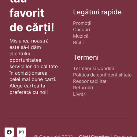
favorit
Legături rapide
Promoții
de cărți!
Cadouri
Muzică
Misiunea noastră
Biblii
este să-i dăm
clientului
Termeni
oportunitatea
serviciilor de calitate
Termeni si Conditii
în achiziționarea
Politica de confidentialitate
celei mai bune cărți.
Responsabilitati
Alege cartea ta
Returnări
preferată cu noi!
Livrări
© Copyright 2022 ·
Cărți Creștine
| Creat de