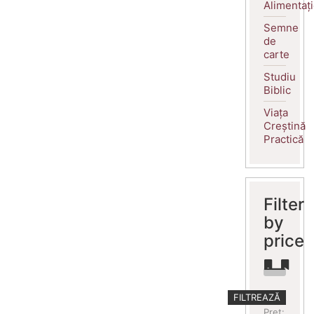
Alimentaț
Semne
de
carte
Studiu
Biblic
Viața
Creștină
Practică
Filter
by
price
Preț
Preț
FILTREAZĂ
minim
maxim
Preț: