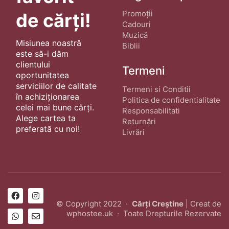
Promoții
de cărți!
Cadouri
Muzică
Misiunea noastră
Biblii
este să-i dăm
clientului
Termeni
oportunitatea
serviciilor de calitate
Termeni si Conditii
în achiziționarea
Politica de confidentialitate
celei mai bune cărți.
Responsabilitati
Alege cartea ta
Returnări
preferată cu noi!
Livrări
© Copyright 2022 ·
Cărți Creștine
| Creat de
wphostee.uk
· Toate Drepturile Rezervate