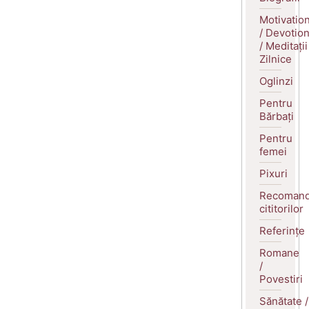
Motivatio
/ Devotio
/ Meditații
Zilnice
Oglinzi
Pentru
Bărbați
Pentru
femei
Pixuri
Recomand
cititorilor
Referințe
Romane
/
Povestiri
Sănătate /