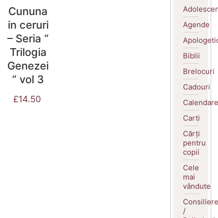
Adolescen
Cununa
in ceruri
Agende
– Seria “
Apologeti
Trilogia
Biblii
Genezei
Brelocuri
“ vol 3
Cadouri
£
14.50
Calendar
Carti
Cărți
pentru
copii
Cele
mai
vândute
Consilier
/