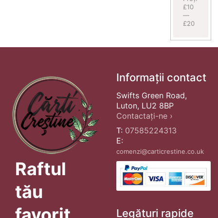
£10
—
£20
Informații contact
Swifts Green Road,
Luton, LU2 8BP
Contactați-ne ›
T:
07585224313
E:
comenzi@carticrestine.co.uk
Raftul
tău
favorit
Legături rapide