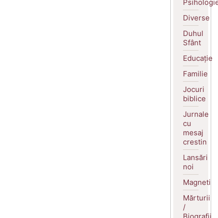
Psihologi
Diverse
Duhul
Sfânt
Educație
Familie
Jocuri
biblice
Jurnale
cu
mesaj
crestin
Lansări
noi
Magneti
Mărturii
/
Biografii