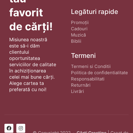
favorit
Legături rapide
Promoții
de cărți!
Cadouri
Muzică
Misiunea noastră
Biblii
este să-i dăm
clientului
Termeni
oportunitatea
serviciilor de calitate
Termeni si Conditii
în achiziționarea
Politica de confidentialitate
celei mai bune cărți.
Responsabilitati
Alege cartea ta
Returnări
preferată cu noi!
Livrări
© Copyright 2022 ·
Cărți Creștine
| Creat de