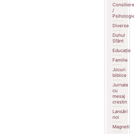
Consilier
/
Psihologi
Diverse
Duhul
Sfânt
Educație
Familie
Jocuri
biblice
Jurnale
cu
mesaj
crestin
Lansări
noi
Magneti