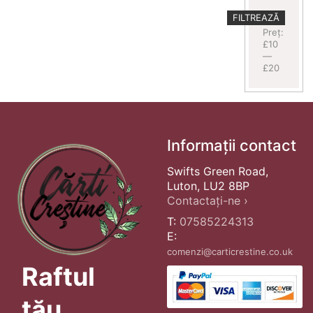
Preț
Preț
FILTREAZĂ
minim
maxim
Preț:
£10
—
£20
Informații contact
Swifts Green Road,
Luton, LU2 8BP
Contactați-ne ›
T:
07585224313
E:
comenzi@carticrestine.co.uk
Raftul
tău