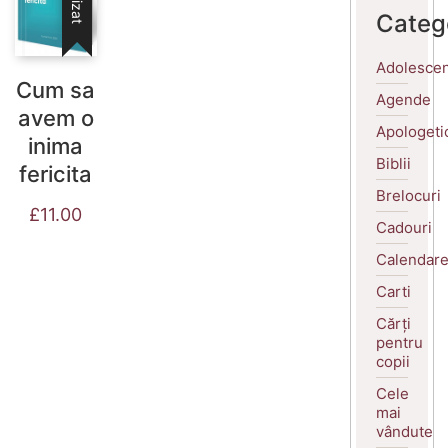
Categ
Adolescen
Cum sa
Agende
avem o
Apologeti
inima
Biblii
fericita
Brelocuri
£
11.00
Cadouri
Calendar
Carti
Cărți
pentru
copii
Cele
mai
vândute