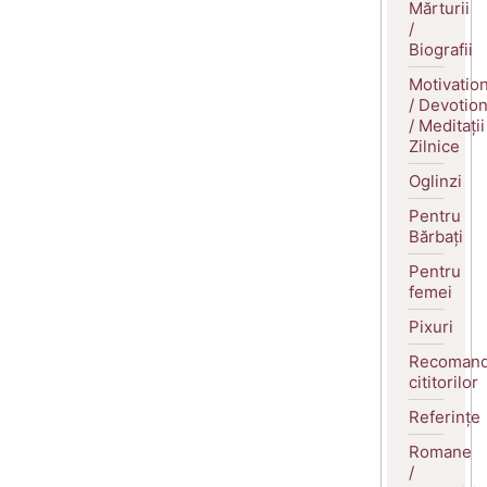
Mărturii
/
Biografii
Motivatio
/ Devotio
/ Meditații
Zilnice
Oglinzi
Pentru
Bărbați
Pentru
femei
Pixuri
Recomand
cititorilor
Referințe
Romane
/