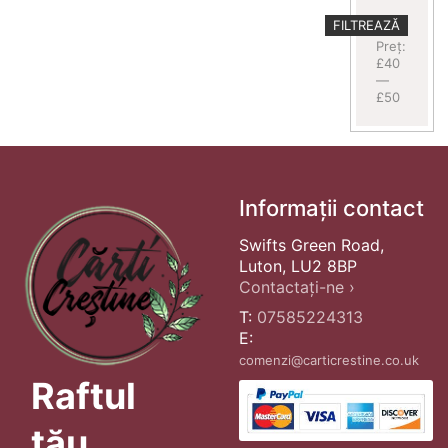
Preț
Preț
FILTREAZĂ
minim
maxim
Preț:
£40
—
£50
Informații contact
Swifts Green Road,
Luton, LU2 8BP
Contactați-ne ›
T:
07585224313
E:
comenzi@carticrestine.co.uk
Raftul
tău