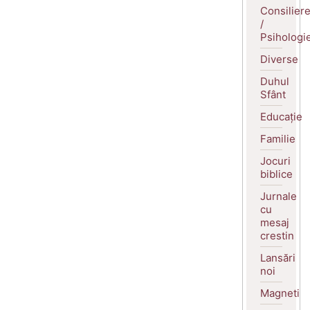
Consilier
/
Psihologi
Diverse
Duhul
Sfânt
Educație
Familie
Jocuri
biblice
Jurnale
cu
mesaj
crestin
Lansări
noi
Magneti