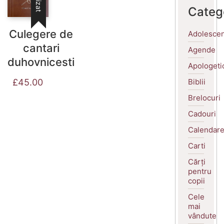
Categ
Culegere de
Adolescen
cantari
Agende
duhovnicesti
Apologeti
Biblii
£
45.00
Brelocuri
Cadouri
Calendar
Carti
Cărți
pentru
copii
Cele
mai
vândute