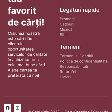
favorit
Legături rapide
Promoții
de cărți!
Cadouri
Muzică
Misiunea noastră
Biblii
este să-i dăm
clientului
Termeni
oportunitatea
serviciilor de calitate
Termeni si Conditii
în achiziționarea
Politica de confidentialitate
celei mai bune cărți.
Responsabilitati
Alege cartea ta
Returnări
preferată cu noi!
Livrări
© Copyright 2022 ·
Cărți Creștine
| Creat de