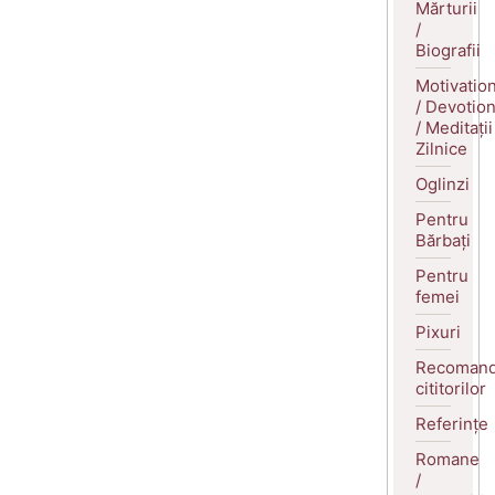
Mărturii
/
Biografii
Motivatio
/ Devotio
/ Meditații
Zilnice
Oglinzi
Pentru
Bărbați
Pentru
femei
Pixuri
Recomand
cititorilor
Referințe
Romane
/