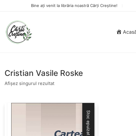
Bine ați venit la librăria noastră Cărți Creștine!
Acas
Cristian Vasile Roske
Afișez singurul rezultat
Stoc epuizat