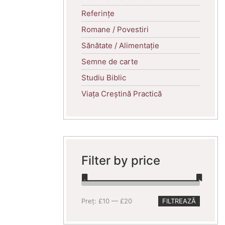
Referințe
Romane / Povestiri
Sănătate / Alimentație
Semne de carte
Studiu Biblic
Viața Creștină Practică
Filter by price
Preț
Preț
Preț:
£10
—
£20
FILTREAZĂ
minim
maxim