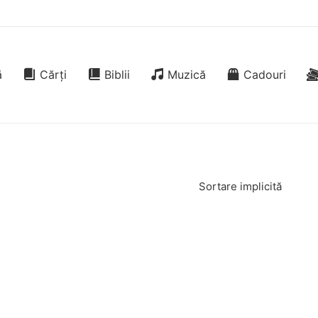
ă
Cărți
Biblii
Muzică
Cadouri
Sortare implicită