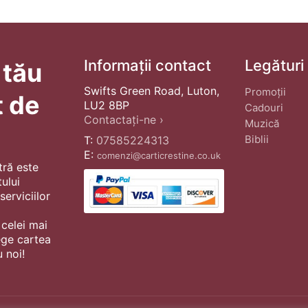
Informații contact
Legături
 tău
Swifts Green Road, Luton,
Promoții
t de
LU2 8BP
Cadouri
Contactați-ne ›
Muzică
Biblii
T:
07585224313
E:
comenzi@carticrestine.co.uk
tră este
ului
erviciilor
 celei mai
ege cartea
 noi!