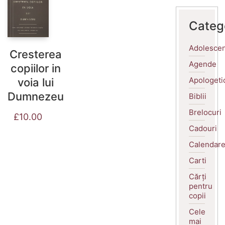
Categ
Adolescen
Cresterea
Agende
copiilor in
Apologeti
voia lui
Dumnezeu
Biblii
Brelocuri
£
10.00
Cadouri
Calendar
Carti
Cărți
pentru
copii
Cele
mai