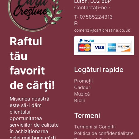
Luton, LU2 8BP
Contactați-ne ›
T:
07585224313
E:
comenzi@carticrestine.co.uk
Raftul
tău
favorit
Legături rapide
Promoții
de cărți!
Cadouri
Muzică
Misiunea noastră
Biblii
este să-i dăm
clientului
Termeni
oportunitatea
serviciilor de calitate
Termeni si Conditii
în achiziționarea
Politica de confidentialitate
celei mai bune cărți.