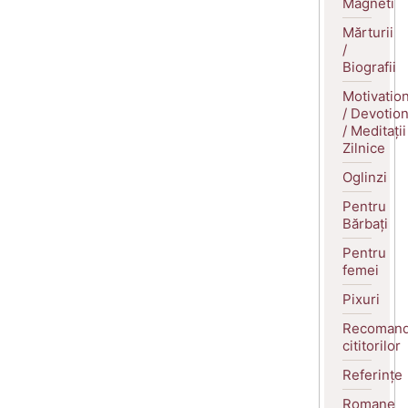
Magneti
Mărturii
/
Biografii
Motivatio
/ Devotio
/ Meditații
Zilnice
Oglinzi
Pentru
Bărbați
Pentru
femei
Pixuri
Recomand
cititorilor
Referințe
Romane