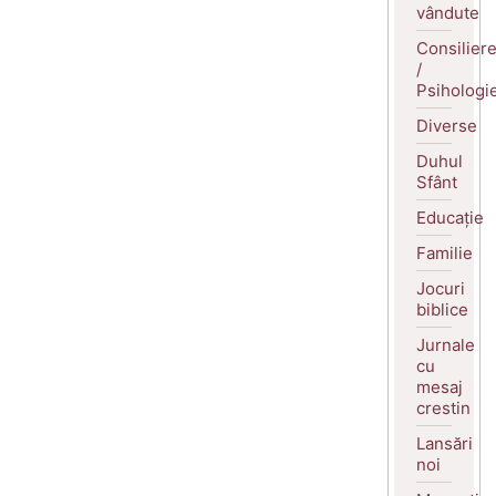
vândute
Consilier
/
Psihologi
Diverse
Duhul
Sfânt
Educație
Familie
Jocuri
biblice
Jurnale
cu
mesaj
crestin
Lansări
noi