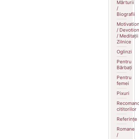
Mărturii
/
Biografii
Motivatio
/ Devotio
/ Meditații
Zilnice
Oglinzi
Pentru
Bărbați
Pentru
femei
Pixuri
Recomand
cititorilor
Referințe
Romane
/