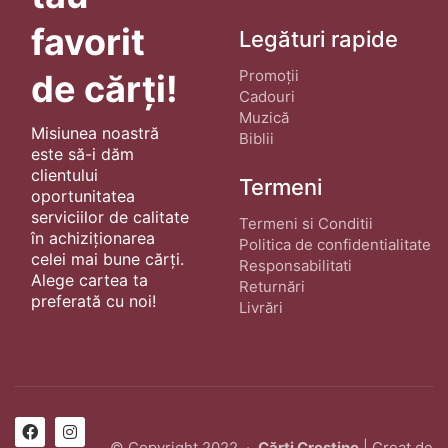
favorit
Legături rapide
Promoții
de cărți!
Cadouri
Muzică
Misiunea noastră
Biblii
este să-i dăm
clientului
Termeni
oportunitatea
serviciilor de calitate
Termeni si Conditii
în achiziționarea
Politica de confidentialitate
celei mai bune cărți.
Responsabilitati
Alege cartea ta
Returnări
preferată cu noi!
Livrări
© Copyright 2022 ·
Cărți Creștine
| Creat de