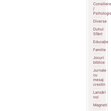
Consilier
/
Psihologi
Diverse
Duhul
Sfânt
Educație
Familie
Jocuri
biblice
Jurnale
cu
mesaj
crestin
Lansări
noi
Magneti