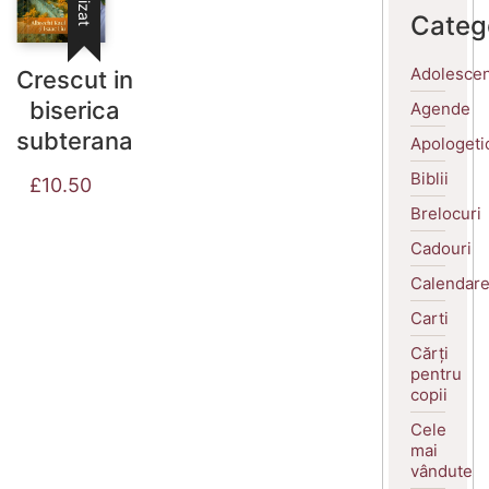
Categ
Adolescen
Crescut in
biserica
Agende
subterana
Apologeti
Biblii
£
10.50
Brelocuri
Cadouri
Calendar
Carti
Cărți
pentru
copii
Cele
mai
vândute