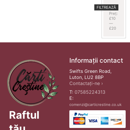
Preț
Preț
FILTREAZĂ
minim
maxim
Preț:
£10
—
£20
Informații contact
Swifts Green Road,
Luton, LU2 8BP
Contactați-ne ›
T:
07585224313
E:
comenzi@carticrestine.co.uk
Raftul
tău