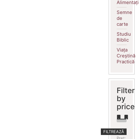
Alimentaț
Semne
de
carte
Studiu
Biblic
Viața
Creștină
Practică
Filter
by
price
Preț
Preț
FILTREAZĂ
minim
maxim
Preț: