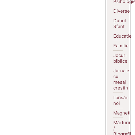
Psihologi
Diverse
Duhul
Sfânt
Educație
Familie
Jocuri
biblice
Jurnale
cu
mesaj
crestin
Lansări
noi
Magneti
Mărturii
/
Biografii