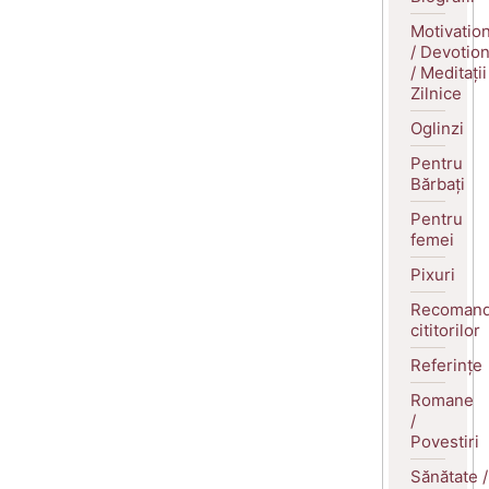
Motivatio
/ Devotio
/ Meditații
Zilnice
Oglinzi
Pentru
Bărbați
Pentru
femei
Pixuri
Recomand
cititorilor
Referințe
Romane
/
Povestiri
Sănătate /