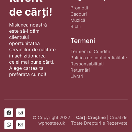
Promoții
de cărți!
Cadouri
Muzică
Misiunea noastră
Biblii
este să-i dăm
clientului
Termeni
oportunitatea
serviciilor de calitate
Termeni si Conditii
în achiziționarea
Politica de confidentialitate
celei mai bune cărți.
Responsabilitati
Alege cartea ta
Returnări
preferată cu noi!
Livrări
© Copyright 2022 ·
Cărți Creștine
| Creat de
wphostee.uk
· Toate Drepturile Rezervate