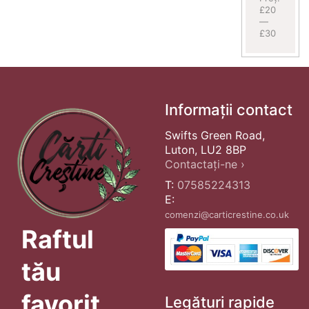
£20
—
£30
Informații contact
Swifts Green Road,
Luton, LU2 8BP
Contactați-ne ›
T:
07585224313
E:
comenzi@carticrestine.co.uk
Raftul
tău
favorit
Legături rapide