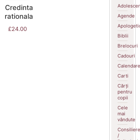
Adolescen
Credinta
rationala
Agende
Apologeti
£
24.00
Biblii
Brelocuri
Cadouri
Calendar
Carti
Cărți
pentru
copii
Cele
mai
vândute
Consilier
/