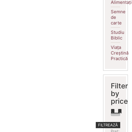
Alimentaț
Semne
de
carte
Studiu
Biblic
Viața
Creștină
Practică
Filter
by
price
Preț
Preț
FILTREAZĂ
minim
maxim
Preț: