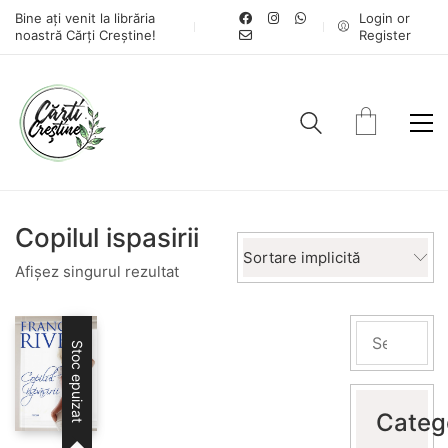
Bine ați venit la librăria
Login or
noastră Cărți Creștine!
Register
Copilul ispasirii
Sortare implicită
Afișez singurul rezultat
Stoc epuizat
Categ