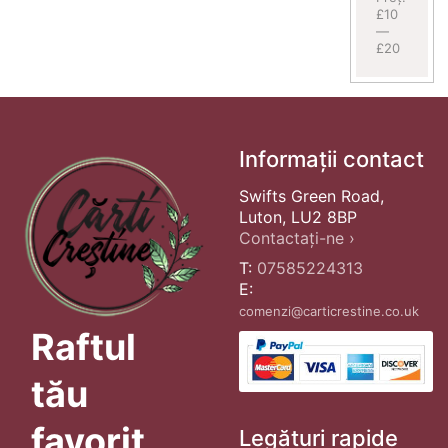
£10
—
£20
Informații contact
Swifts Green Road,
Luton, LU2 8BP
Contactați-ne ›
T:
07585224313
E:
comenzi@carticrestine.co.uk
Raftul
tău
favorit
Legături rapide