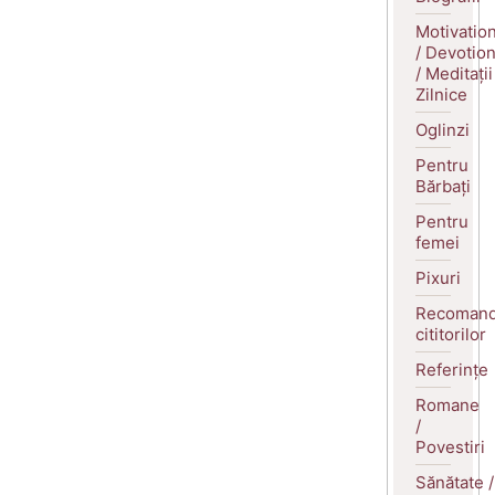
Motivatio
/ Devotio
/ Meditații
Zilnice
Oglinzi
Pentru
Bărbați
Pentru
femei
Pixuri
Recomand
cititorilor
Referințe
Romane
/
Povestiri
Sănătate /