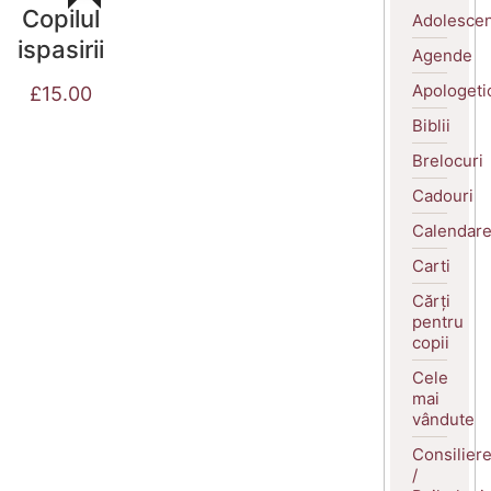
Copilul
Adolescen
ispasirii
Agende
Apologeti
£
15.00
Biblii
Brelocuri
Cadouri
Calendar
Carti
Cărți
pentru
copii
Cele
mai
vândute
Consilier
/