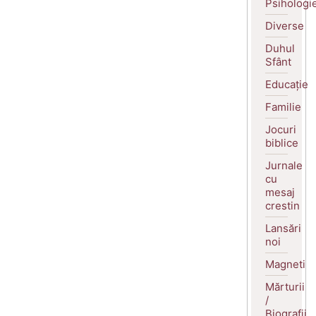
Psihologi
Diverse
Duhul
Sfânt
Educație
Familie
Jocuri
biblice
Jurnale
cu
mesaj
crestin
Lansări
noi
Magneti
Mărturii
/
Biografii