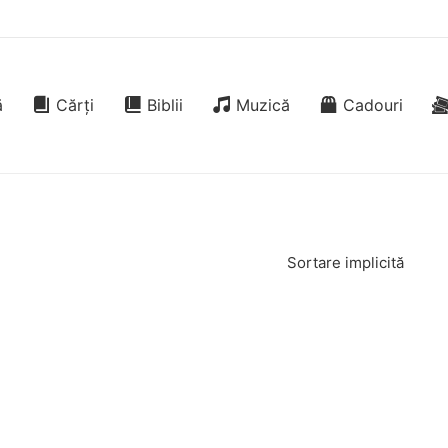
ă
Cărți
Biblii
Muzică
Cadouri
Sortare implicită