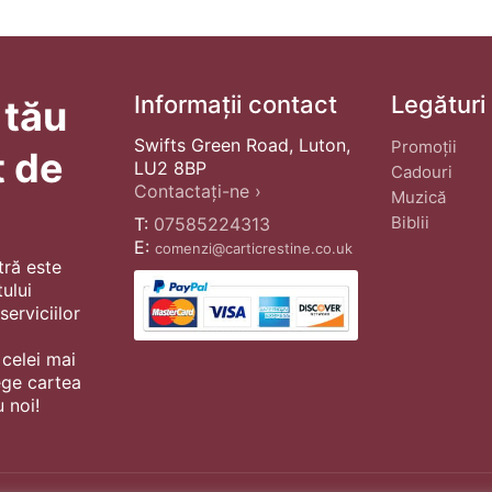
Informații contact
Legături
 tău
Swifts Green Road, Luton,
Promoții
t de
LU2 8BP
Cadouri
Contactați-ne ›
Muzică
Biblii
T:
07585224313
E:
comenzi@carticrestine.co.uk
tră este
ului
erviciilor
 celei mai
ege cartea
 noi!