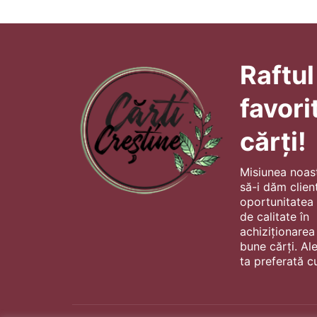
Raftul
favori
cărți!
Misiunea noas
să-i dăm client
oportunitatea s
de calitate în
achiziționarea
bune cărți. Al
ta preferată cu