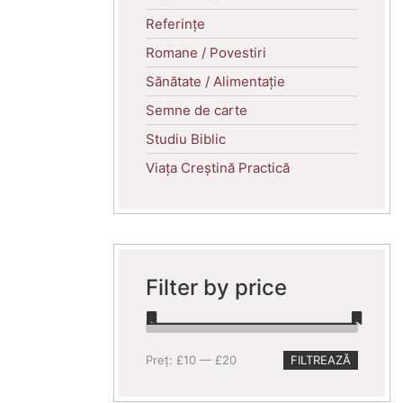
Referințe
Romane / Povestiri
Sănătate / Alimentație
Semne de carte
Studiu Biblic
Viața Creștină Practică
Filter by price
Preț
Preț
Preț:
£10
—
£20
FILTREAZĂ
minim
maxim