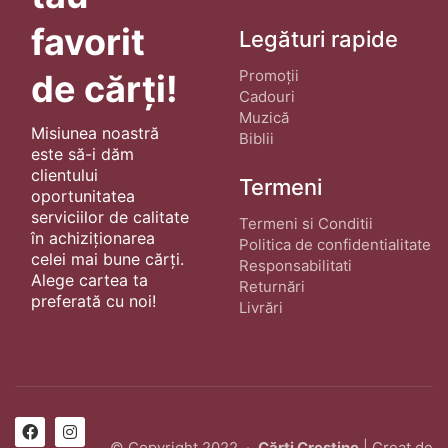
favorit
Legături rapide
Promoții
de cărți!
Cadouri
Muzică
Misiunea noastră
Biblii
este să-i dăm
clientului
Termeni
oportunitatea
serviciilor de calitate
Termeni si Conditii
în achiziționarea
Politica de confidentialitate
celei mai bune cărți.
Responsabilitati
Alege cartea ta
Returnări
preferată cu noi!
Livrări
© Copyright 2022 ·
Cărți Creștine
| Creat de