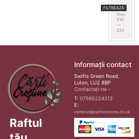
Preț
Preț
FILTREAZĂ
minim
maxim
Preț:
£10
—
£20
Informații contact
Swifts Green Road,
Luton, LU2 8BP
Contactați-ne ›
T:
07585224313
E:
comenzi@carticrestine.co.uk
Raftul
tău