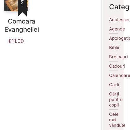
Categ
Adolescen
Comoara
Evangheliei
Agende
Apologeti
£
11.00
Biblii
Brelocuri
Cadouri
Calendar
Carti
Cărți
pentru
copii
Cele
mai
vândute