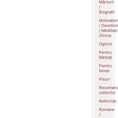
Mărturii
/
Biografii
Motivatio
/ Devotio
/ Meditații
Zilnice
Oglinzi
Pentru
Bărbați
Pentru
femei
Pixuri
Recomand
cititorilor
Referințe
Romane
/