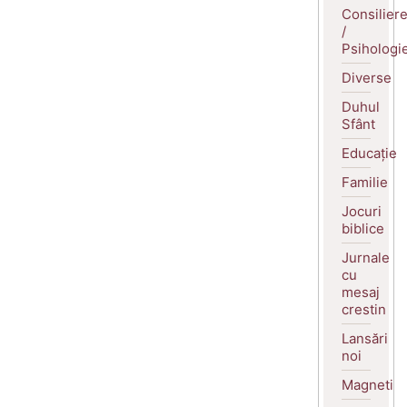
Consilier
/
Psihologi
Diverse
Duhul
Sfânt
Educație
Familie
Jocuri
biblice
Jurnale
cu
mesaj
crestin
Lansări
noi
Magneti