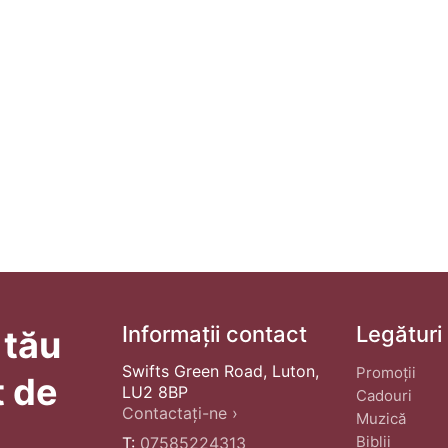
Informații contact
Legături
 tău
Swifts Green Road, Luton,
Promoții
t de
LU2 8BP
Cadouri
Contactați-ne ›
Muzică
Biblii
T:
07585224313