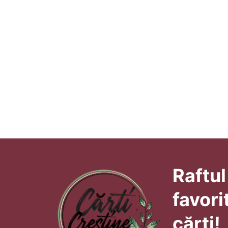
Raftul
favori
cărți!