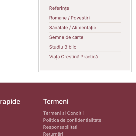
Referințe
Romane / Povestiri
Sănătate / Alimentație
Semne de carte
Studiu Biblic
Viața Creștină Practică
 rapide
Termeni
Termeni si Conditii
Politica de confidentialitate
Responsabilitati
Returnări