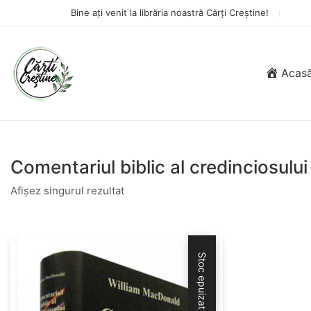
Bine ați venit la librăria noastră Cărți Creștine!
Acas
Comentariul biblic al credinciosulu
Afișez singurul rezultat
Stoc epuizat