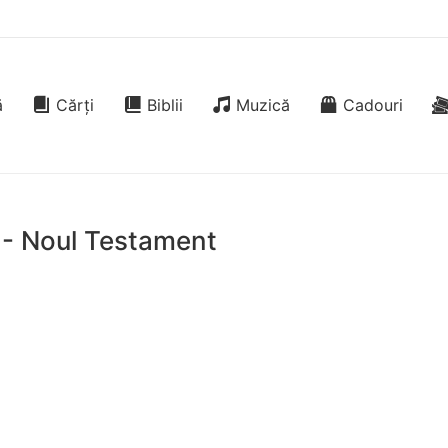
ă
Cărți
Biblii
Muzică
Cadouri
i - Noul Testament