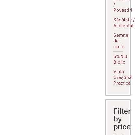
/
Povestiri
Sănătate /
Alimentaț
Semne
de
carte
Studiu
Biblic
Viața
Creștină
Practică
Filter
by
price