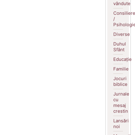
vândute
Consilier
/
Psihologi
Diverse
Duhul
Sfânt
Educație
Familie
Jocuri
biblice
Jurnale
cu
mesaj
crestin
Lansări
noi