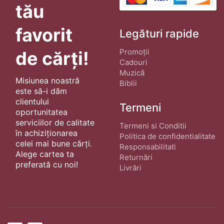
tău
favorit
Legături rapide
Promoții
de cărți!
Cadouri
Muzică
Misiunea noastră
Biblii
este să-i dăm
clientului
Termeni
oportunitatea
serviciilor de calitate
Termeni si Conditii
în achiziționarea
Politica de confidentialitate
celei mai bune cărți.
Responsabilitati
Alege cartea ta
Returnări
preferată cu noi!
Livrări