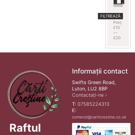
Preț
Preț
FILTREAZĂ
minim
maxim
Preț:
£10
—
£20
Informații contact
Swifts Green Road,
Luton, LU2 8BP
Contactați-ne ›
T:
07585224313
E:
comenzi@carticrestine.co.uk
Raftul