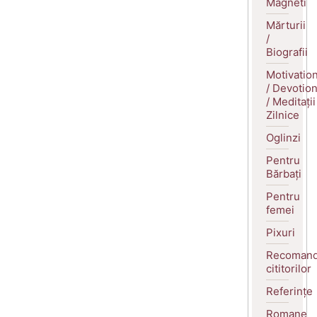
Magneti
Mărturii
/
Biografii
Motivatio
/ Devotio
/ Meditații
Zilnice
Oglinzi
Pentru
Bărbați
Pentru
femei
Pixuri
Recomand
cititorilor
Referințe
Romane