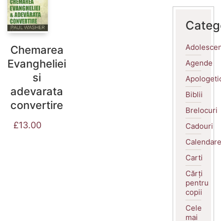
Categ
Adolescen
Chemarea
Evangheliei
Agende
si
Apologeti
adevarata
Biblii
convertire
Brelocuri
£
13.00
Cadouri
Calendar
Carti
Cărți
pentru
copii
Cele
mai