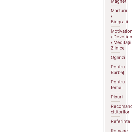
Magneti
Mărturii
/
Biografii
Motivatio
/ Devotio
/ Meditații
Zilnice
Oglinzi
Pentru
Bărbați
Pentru
femei
Pixuri
Recomand
cititorilor
Referințe
Romane