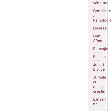
vândute
Consilier
/
Psihologi
Diverse
Duhul
Sfânt
Educație
Familie
Jocuri
biblice
Jurnale
cu
mesaj
crestin
Lansări
noi