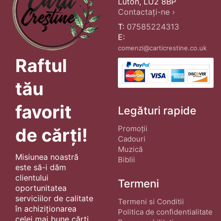
Luton, LU2 8BP
Contactați-ne ›
T:
07585224313
E:
comenzi@carticrestine.co.uk
Raftul
tău
favorit
Legături rapide
Promoții
de cărți!
Cadouri
Muzică
Misiunea noastră
Biblii
este să-i dăm
clientului
Termeni
oportunitatea
serviciilor de calitate
Termeni si Conditii
în achiziționarea
Politica de confidentialitate
celei mai bune cărți.