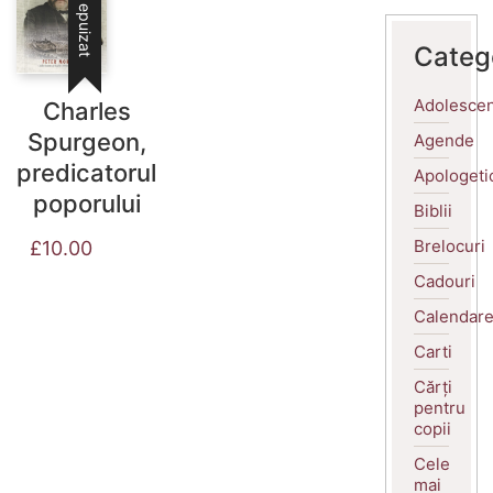
Stoc epuizat
Categ
Adolescen
Charles
Spurgeon,
Agende
predicatorul
Apologeti
poporului
Biblii
Brelocuri
£
10.00
Cadouri
Calendar
Carti
Cărți
pentru
copii
Cele
mai