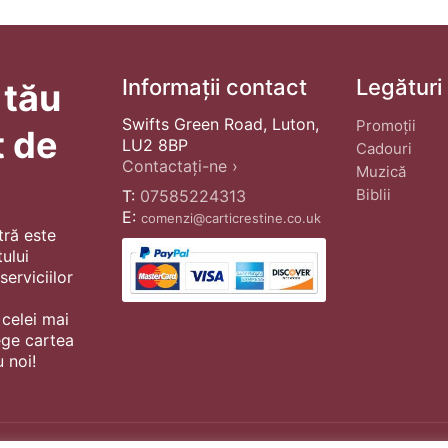
Informații contact
Legături
 tău
Swifts Green Road, Luton,
Promoții
t de
LU2 8BP
Cadouri
Contactați-ne ›
Muzică
Biblii
T:
07585224313
E:
comenzi@carticrestine.co.uk
tră este
ului
erviciilor
 celei mai
ege cartea
 noi!