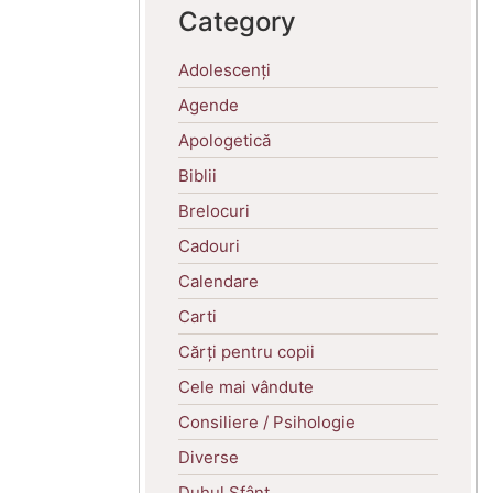
Category
Adolescenți
Agende
Apologetică
Biblii
Brelocuri
Cadouri
Calendare
Carti
Cărți pentru copii
Cele mai vândute
Consiliere / Psihologie
Diverse
Duhul Sfânt