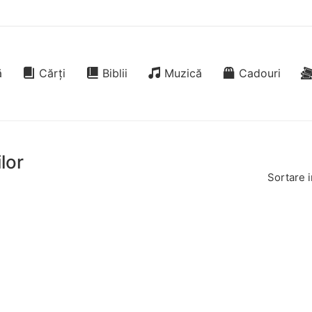
ă
Cărți
Biblii
Muzică
Cadouri
lor
Sortare i