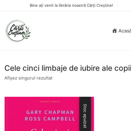
Bine ați venit la librăria noastră Cărți Creștine!
Acas
Cele cinci limbaje de iubire ale copii
Afișez singurul rezultat
Stoc epuizat