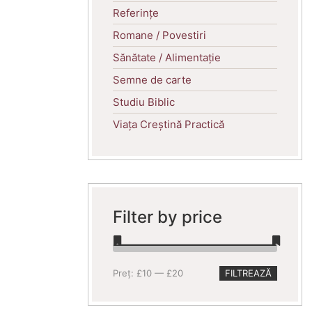
Referințe
Romane / Povestiri
Sănătate / Alimentație
Semne de carte
Studiu Biblic
Viața Creștină Practică
Filter by price
Preț
Preț
Preț:
£10
—
£20
FILTREAZĂ
minim
maxim