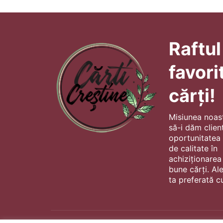
Raftul
favori
cărți!
Misiunea noas
să-i dăm client
oportunitatea s
de calitate în
achiziționarea
bune cărți. Al
ta preferată cu