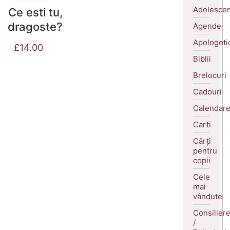
Adolescen
Ce esti tu,
dragoste?
Agende
Apologeti
£
14.00
Biblii
Brelocuri
Cadouri
Calendar
Carti
Cărți
pentru
copii
Cele
mai
vândute
Consilier
/