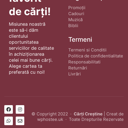
Promoții
de cărți!
Cadouri
Muzică
Misiunea noastră
Biblii
este să-i dăm
clientului
Termeni
oportunitatea
serviciilor de calitate
Termeni si Conditii
în achiziționarea
Politica de confidentialitate
celei mai bune cărți.
Responsabilitati
Alege cartea ta
Returnări
preferată cu noi!
Livrări
© Copyright 2022 ·
Cărți Creștine
| Creat de
wphostee.uk
· Toate Drepturile Rezervate