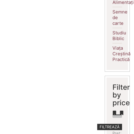
Alimentaț
Semne
de
carte
Studiu
Biblic
Viața
Creștină
Practică
Filter
by
price
Preț
Preț
FILTREAZĂ
minim
maxim
Preț: