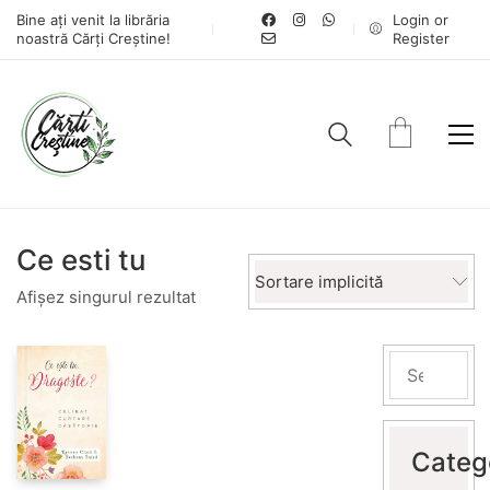
Bine ați venit la librăria
Login or
noastră Cărți Creștine!
Register
Ce esti tu
Sortare implicită
Afișez singurul rezultat
Categ