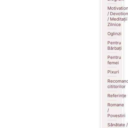
Motivatio
/ Devotio
/ Meditații
Zilnice
Oglinzi
Pentru
Bărbați
Pentru
femei
Pixuri
Recomand
cititorilor
Referințe
Romane
/
Povestiri
Sănătate /