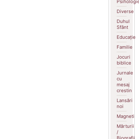
Psihologi
Diverse
Duhul
Sfânt
Educație
Familie
Jocuri
biblice
Jurnale
cu
mesaj
crestin
Lansări
noi
Magneti
Mărturii
/
Biografii