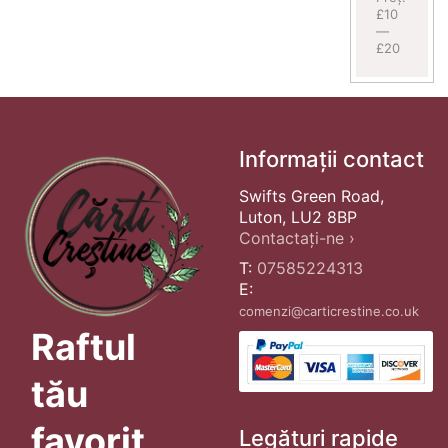
£10
—
£20
Informații contact
Swifts Green Road,
Luton, LU2 8BP
Contactați-ne ›
T:
07585224313
E:
comenzi@carticrestine.co.uk
Raftul
tău
favorit
Legături rapide