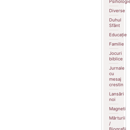
Psihologi
Diverse
Duhul
Sfânt
Educație
Familie
Jocuri
biblice
Jurnale
cu
mesaj
crestin
Lansări
noi
Magneti
Mărturii
/
Biografii