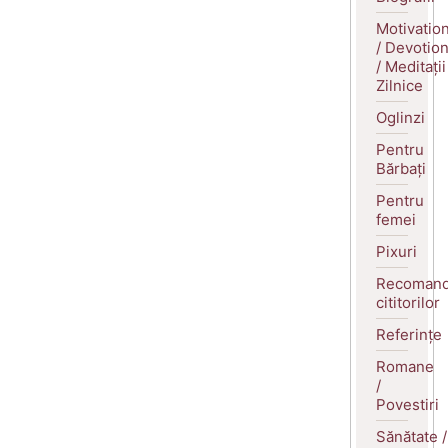
Motivatio
/ Devotio
/ Meditații
Zilnice
Oglinzi
Pentru
Bărbați
Pentru
femei
Pixuri
Recomand
cititorilor
Referințe
Romane
/
Povestiri
Sănătate /