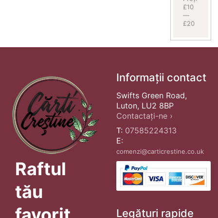
£10
—
£20
Informații contact
Swifts Green Road,
Luton, LU2 8BP
Contactați-ne ›
T:
07585224313
E:
comenzi@carticrestine.co.uk
Raftul
tău
favorit
Legături rapide