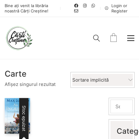
Bine ați venit la librăria
Login or
noastră Cărți Creștine!
Register
Carte
Sortare implicită
Afișez singurul rezultat
Stoc epuizat
Categ