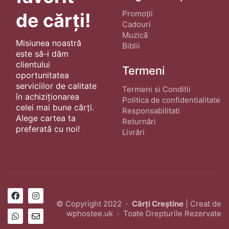
Promoții
de cărți!
Cadouri
Muzică
Misiunea noastră
Biblii
este să-i dăm
clientului
Termeni
oportunitatea
serviciilor de calitate
Termeni si Conditii
în achiziționarea
Politica de confidentialitate
celei mai bune cărți.
Responsabilitati
Alege cartea ta
Returnări
preferată cu noi!
Livrări
© Copyright 2022 ·
Cărți Creștine
| Creat de
wphostee.uk
· Toate Drepturile Rezervate