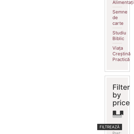
Alimentaț
Semne
de
carte
Studiu
Biblic
Viața
Creștină
Practică
Filter
by
price
Preț
Preț
FILTREAZĂ
minim
maxim
Preț: