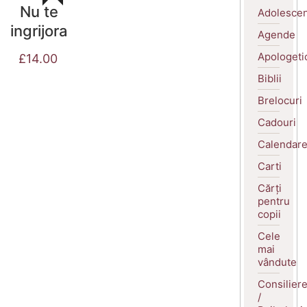
Nu te
Adolescen
ingrijora
Agende
Apologeti
£
14.00
Biblii
Brelocuri
Cadouri
Calendar
Carti
Cărți
pentru
copii
Cele
mai
vândute
Consilier
/