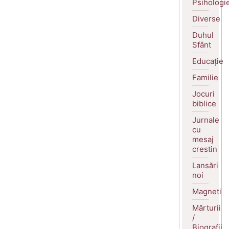
Psihologi
Diverse
Duhul
Sfânt
Educație
Familie
Jocuri
biblice
Jurnale
cu
mesaj
crestin
Lansări
noi
Magneti
Mărturii
/
Biografii