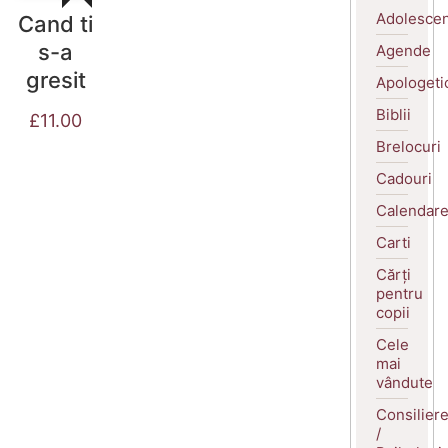
Adolescen
Cand ti
s-a
Agende
gresit
Apologeti
Biblii
£
11.00
Brelocuri
Cadouri
Calendar
Carti
Cărți
pentru
copii
Cele
mai
vândute
Consilier
/