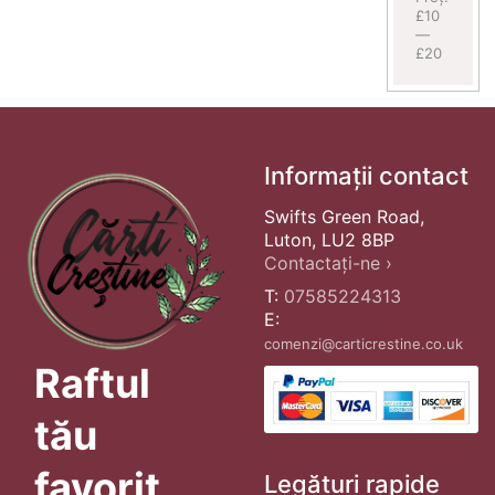
£10
—
£20
Informații contact
Swifts Green Road,
Luton, LU2 8BP
Contactați-ne ›
T:
07585224313
E:
comenzi@carticrestine.co.uk
Raftul
tău
favorit
Legături rapide