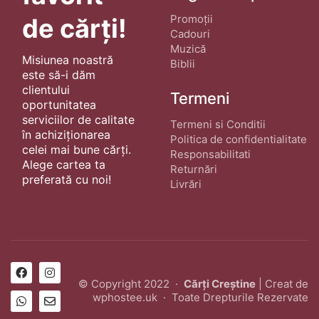
Promoții
de cărți!
Cadouri
Muzică
Misiunea noastră
Biblii
este să-i dăm
clientului
Termeni
oportunitatea
serviciilor de calitate
Termeni si Conditii
în achiziționarea
Politica de confidentialitate
celei mai bune cărți.
Responsabilitati
Alege cartea ta
Returnări
preferată cu noi!
Livrări
© Copyright 2022 ·
Cărți Creștine
| Creat de
wphostee.uk
· Toate Drepturile Rezervate