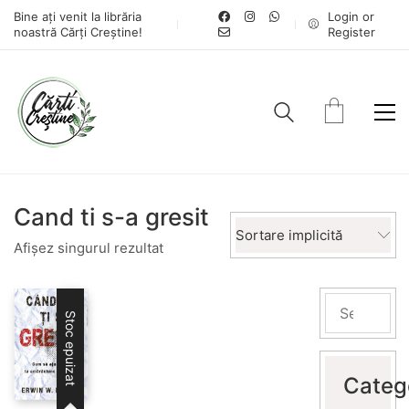
Bine ați venit la librăria
Login or
noastră Cărți Creștine!
Register
Cand ti s-a gresit
Sortare implicită
Afișez singurul rezultat
Stoc epuizat
Categ