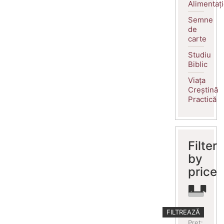
Alimentaț
Semne
de
carte
Studiu
Biblic
Viața
Creștină
Practică
Filter
by
price
Preț
Preț
FILTREAZĂ
minim
maxim
Preț: