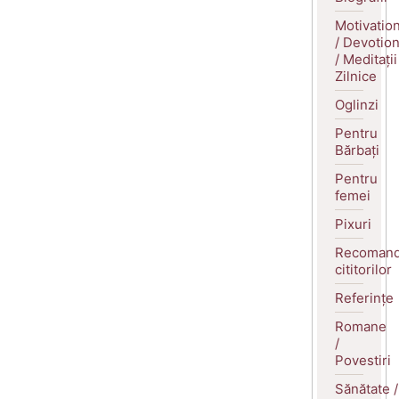
Motivatio
/ Devotio
/ Meditații
Zilnice
Oglinzi
Pentru
Bărbați
Pentru
femei
Pixuri
Recomand
cititorilor
Referințe
Romane
/
Povestiri
Sănătate /