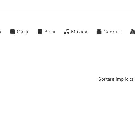
ă
Cărți
Biblii
Muzică
Cadouri
Sortare implicită