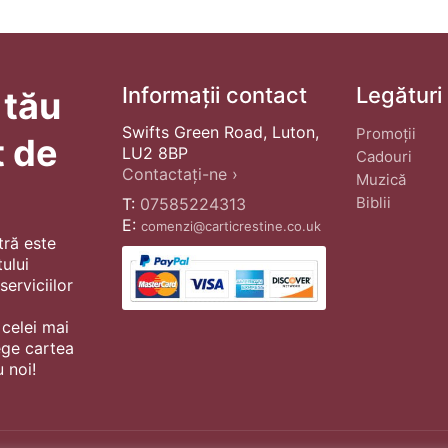
Informații contact
Legături
 tău
Swifts Green Road, Luton,
Promoții
t de
LU2 8BP
Cadouri
Contactați-ne ›
Muzică
Biblii
T:
07585224313
E:
comenzi@carticrestine.co.uk
tră este
ului
erviciilor
 celei mai
ege cartea
 noi!