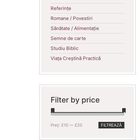
Referințe
Romane / Povestiri
Sănătate / Alimentație
Semne de carte
Studiu Biblic
Viața Creștină Practică
Filter by price
Preț
Preț
Preț:
£10
—
£20
FILTREAZĂ
minim
maxim