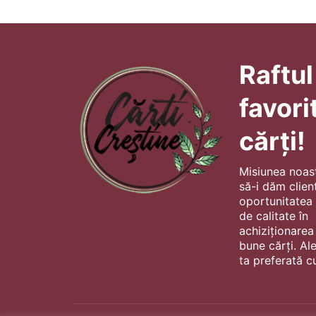
Raftul
favori
cărți!
Misiunea noas
să-i dăm client
oportunitatea s
de calitate în
achiziționarea
bune cărți. Al
ta preferată cu