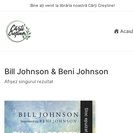
Bine ați venit la librăria noastră Cărți Creștine!
Acas
Bill Johnson & Beni Johnson
Afișez singurul rezultat
Stoc epuizat