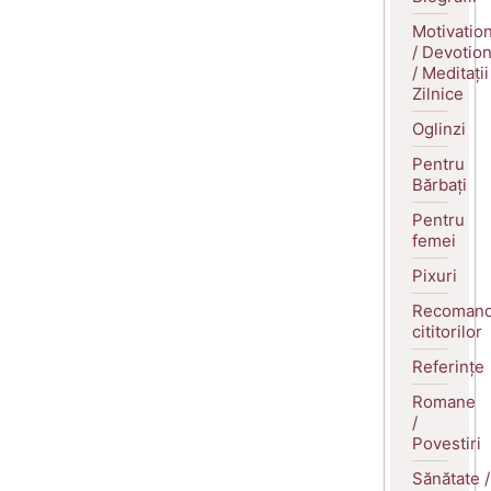
Motivatio
/ Devotio
/ Meditații
Zilnice
Oglinzi
Pentru
Bărbați
Pentru
femei
Pixuri
Recomand
cititorilor
Referințe
Romane
/
Povestiri
Sănătate /