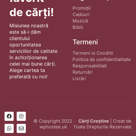
Promoții
de cărți!
Cadouri
Muzică
Misiunea noastră
Biblii
este să-i dăm
clientului
Termeni
oportunitatea
serviciilor de calitate
Termeni si Conditii
în achiziționarea
Politica de confidentialitate
celei mai bune cărți.
Responsabilitati
Alege cartea ta
Returnări
preferată cu noi!
Livrări
© Copyright 2022 ·
Cărți Creștine
| Creat de
wphostee.uk
· Toate Drepturile Rezervate