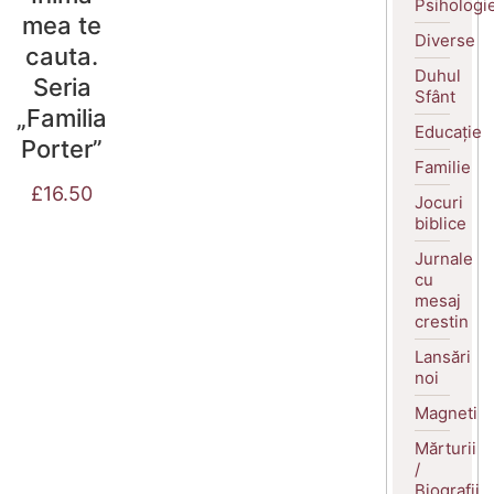
Psihologi
mea te
Diverse
cauta.
Duhul
Seria
Sfânt
„Familia
Educație
Porter”
Familie
£
16.50
Jocuri
biblice
Jurnale
cu
mesaj
crestin
Lansări
noi
Magneti
Mărturii
/
Biografii