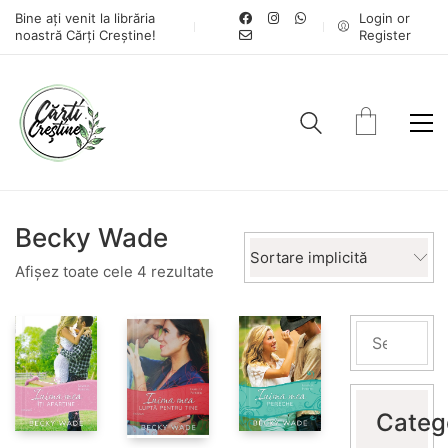
Bine ați venit la librăria
Login or
noastră Cărți Creștine!
Register
Becky Wade
Sortare implicită
Afișez toate cele 4 rezultate
Categ