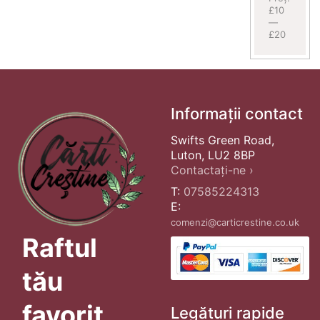
£10
—
£20
Informații contact
Swifts Green Road,
Luton, LU2 8BP
Contactați-ne ›
T:
07585224313
E:
comenzi@carticrestine.co.uk
Raftul
tău
favorit
Legături rapide