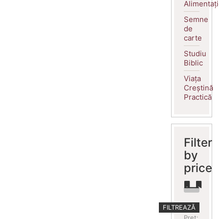
Alimentaț
Semne
de
carte
Studiu
Biblic
Viața
Creștină
Practică
Filter
by
price
Preț
Preț
FILTREAZĂ
minim
maxim
Preț: