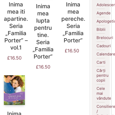
Inima
Inima
Adolescen
Inima
mea iti
mea
mea
Agende
apartine.
pereche.
lupta
Apologeti
Seria
Seria
pentru
Biblii
„Familia
„Familia
tine.
Brelocuri
Porter” –
Porter”
Seria
Cadouri
vol.1
„Familia
£
16.50
Calendar
Porter”
£
16.50
Carti
£
16.50
Cărți
pentru
copii
Cele
mai
vândute
Consilier
/
Inima