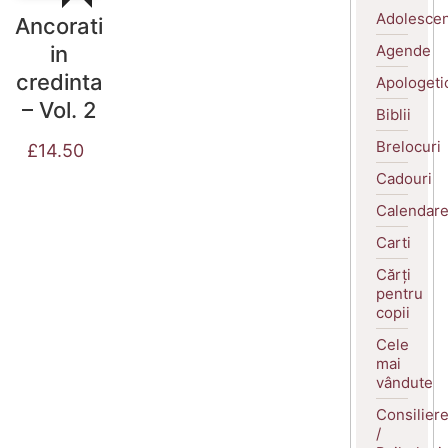
Adolescen
Ancorati
Agende
in
credinta
Apologeti
– Vol. 2
Biblii
Brelocuri
£
14.50
Cadouri
Calendar
Carti
Cărți
pentru
copii
Cele
mai
vândute
Consilier
/