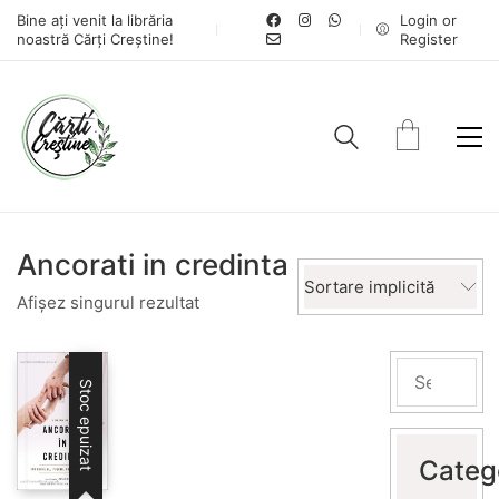
Bine ați venit la librăria
Login or
noastră Cărți Creștine!
Register
Ancorati in credinta
Sortare implicită
Afișez singurul rezultat
Stoc epuizat
Categ