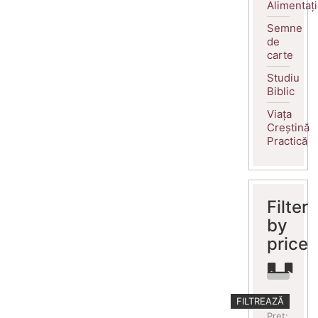
Alimentaț
Semne
de
carte
Studiu
Biblic
Viața
Creștină
Practică
Filter
by
price
Preț
Preț
FILTREAZĂ
minim
maxim
Preț: