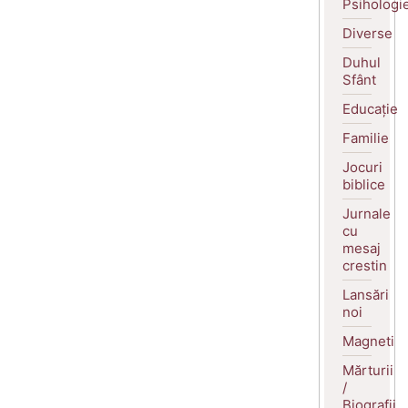
Psihologi
Diverse
Duhul
Sfânt
Educație
Familie
Jocuri
biblice
Jurnale
cu
mesaj
crestin
Lansări
noi
Magneti
Mărturii
/
Biografii