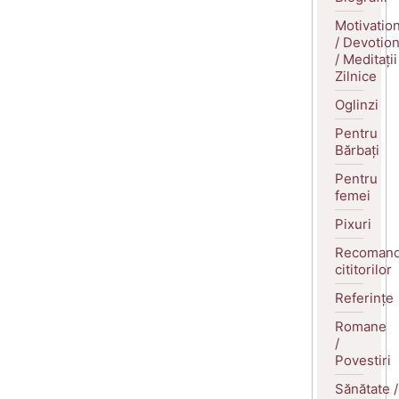
Motivatio
/ Devotio
/ Meditații
Zilnice
Oglinzi
Pentru
Bărbați
Pentru
femei
Pixuri
Recomand
cititorilor
Referințe
Romane
/
Povestiri
Sănătate /