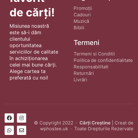
Promoții
de cărți!
Cadouri
Muzică
Misiunea noastră
Biblii
este să-i dăm
clientului
Termeni
oportunitatea
serviciilor de calitate
Termeni si Conditii
în achiziționarea
Politica de confidentialitate
celei mai bune cărți.
Responsabilitati
Alege cartea ta
Returnări
preferată cu noi!
Livrări
© Copyright 2022 ·
Cărți Creștine
| Creat de
wphostee.uk
· Toate Drepturile Rezervate