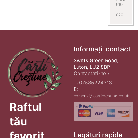
£10
—
£20
Informații contact
Swifts Green Road,
Luton, LU2 8BP
Contactați-ne ›
T:
07585224313
E:
comenzi@carticrestine.co.uk
Raftul
tău
favorit
Legături rapide