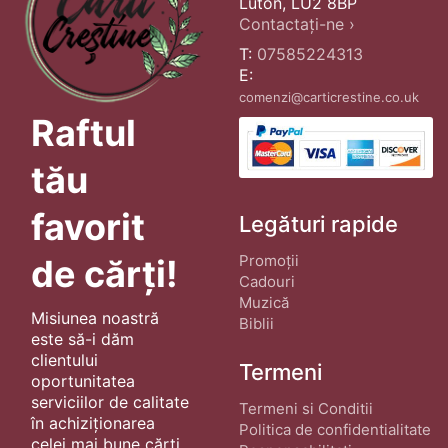
Luton, LU2 8BP
Contactați-ne ›
T:
07585224313
E:
comenzi@carticrestine.co.uk
Raftul
tău
favorit
Legături rapide
Promoții
de cărți!
Cadouri
Muzică
Misiunea noastră
Biblii
este să-i dăm
clientului
Termeni
oportunitatea
serviciilor de calitate
Termeni si Conditii
în achiziționarea
Politica de confidentialitate
celei mai bune cărți.