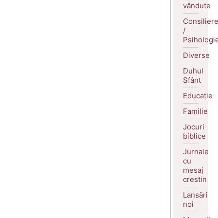
vândute
Consilier
/
Psihologi
Diverse
Duhul
Sfânt
Educație
Familie
Jocuri
biblice
Jurnale
cu
mesaj
crestin
Lansări
noi