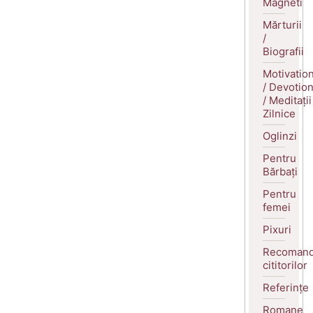
Magneti
Mărturii
/
Biografii
Motivatio
/ Devotio
/ Meditații
Zilnice
Oglinzi
Pentru
Bărbați
Pentru
femei
Pixuri
Recomand
cititorilor
Referințe
Romane