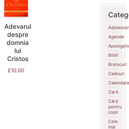
Categ
Adevarul
Adolescen
despre
Agende
domnia
Apologeti
lui
Biblii
Cristos
Brelocuri
£
10.00
Cadouri
Calendar
Carti
Cărți
pentru
copii
Cele
mai