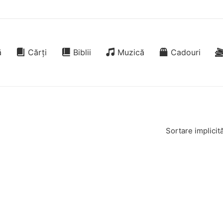
ă
Cărți
Biblii
Muzică
Cadouri
Sortare implicit