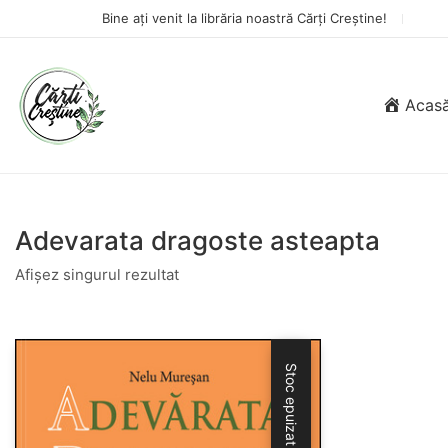
Bine ați venit la librăria noastră Cărți Creștine!
Acas
Adevarata dragoste asteapta
Afișez singurul rezultat
Stoc epuizat