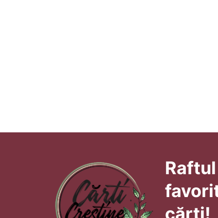
Raftul
favori
cărți!