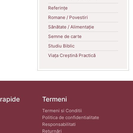
Referințe
Romane / Povestiri
Sănătate / Alimentație
Semne de carte
Studiu Biblic
Viața Creștină Practică
 rapide
Termeni
Termeni si Conditii
Politica de confidentialitate
Responsabilitati
Returnări