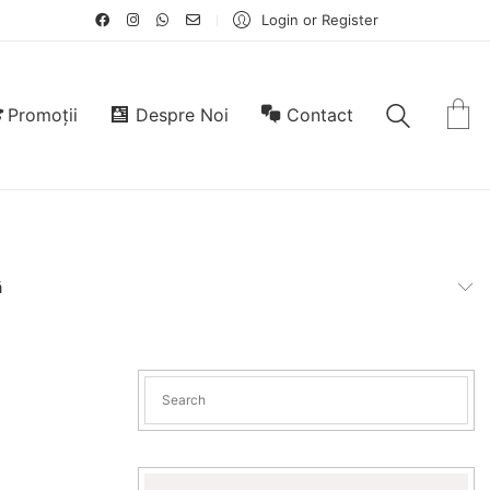
Login or Register
Promoții
Despre Noi
Contact
ă