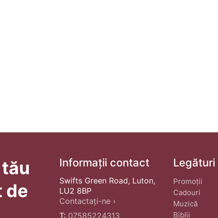
Informații contact
Legături
 tău
Swifts Green Road, Luton,
Promoții
t de
LU2 8BP
Cadouri
Contactați-ne ›
Muzică
Biblii
T:
07585224313