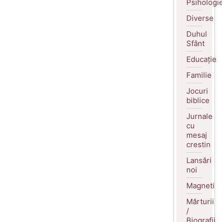
Psihologi
Diverse
Duhul
Sfânt
Educație
Familie
Jocuri
biblice
Jurnale
cu
mesaj
crestin
Lansări
noi
Magneti
Mărturii
/
Biografii