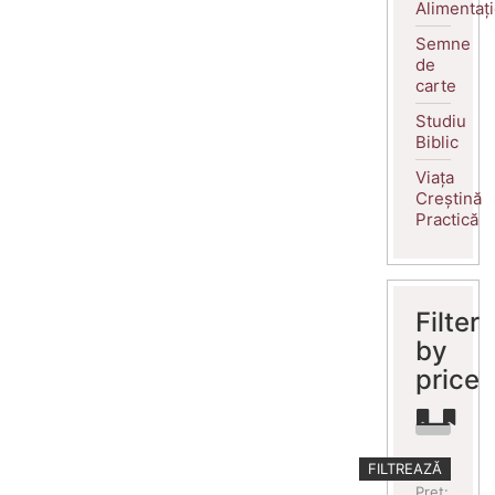
Alimentaț
Semne
de
carte
Studiu
Biblic
Viața
Creștină
Practică
Filter
by
price
Preț
Preț
FILTREAZĂ
minim
maxim
Preț: