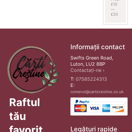
£10
—
£20
Informații contact
Swifts Green Road,
Luton, LU2 8BP
Contactați-ne ›
T:
07585224313
E:
comenzi@carticrestine.co.uk
Raftul
tău
favorit
Legături rapide