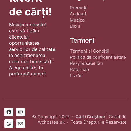
Promoții
de cărți!
Cadouri
Muzică
Misiunea noastră
Biblii
este să-i dăm
clientului
Termeni
oportunitatea
serviciilor de calitate
Termeni si Conditii
în achiziționarea
Politica de confidentialitate
celei mai bune cărți.
Responsabilitati
Alege cartea ta
Returnări
preferată cu noi!
Livrări
© Copyright 2022 ·
Cărți Creștine
| Creat de
wphostee.uk
· Toate Drepturile Rezervate