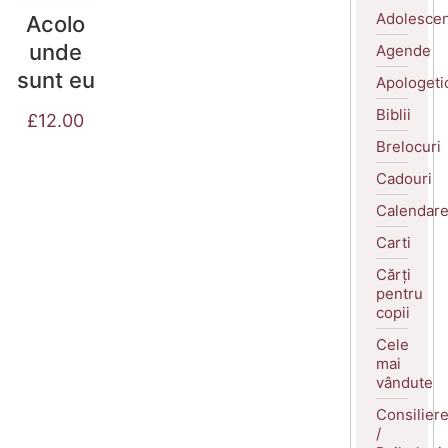
Adolescen
Acolo
unde
Agende
sunt eu
Apologeti
Biblii
£
12.00
Brelocuri
Cadouri
Calendar
Carti
Cărți
pentru
copii
Cele
mai
vândute
Consilier
/