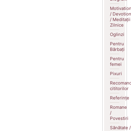
Motivatio
/ Devotio
/ Meditații
Zilnice
Oglinzi
Pentru
Bărbați
Pentru
femei
Pixuri
Recomand
cititorilor
Referințe
Romane
/
Povestiri
Sănătate /