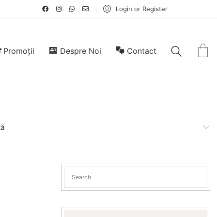
Login or Register
Promoții
Despre Noi
Contact
tă