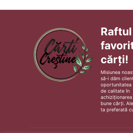
Raftul
favori
cărți!
Misiunea noas
să-i dăm client
oportunitatea s
de calitate în
achiziționarea
bune cărți. Al
ta preferată cu