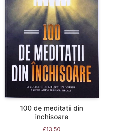
100 de meditatii din
inchisoare
£
13.50