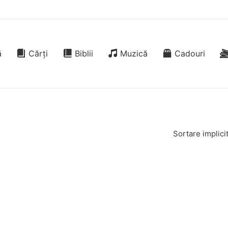
ă
Cărți
Biblii
Muzică
Cadouri
Sortare implici