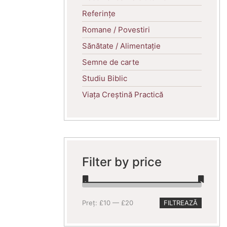
Referințe
Romane / Povestiri
Sănătate / Alimentație
Semne de carte
Studiu Biblic
Viața Creștină Practică
Filter by price
Preț
Preț
Preț:
£10
—
£20
FILTREAZĂ
minim
maxim