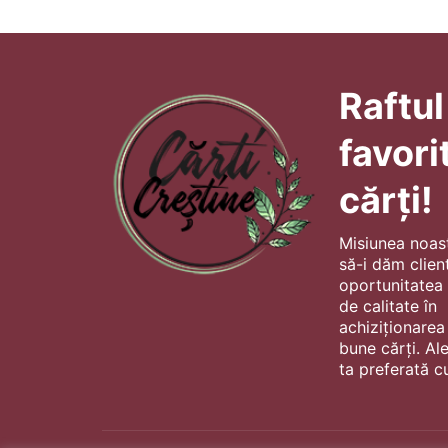
Raftul
favori
cărți!
Misiunea noas
să-i dăm client
oportunitatea s
de calitate în
achiziționarea
bune cărți. Al
ta preferată cu