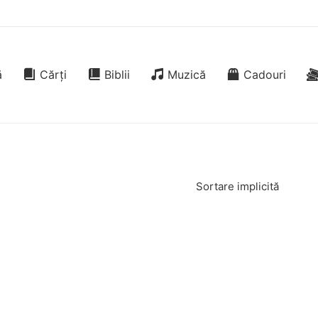
ă
Cărți
Biblii
Muzică
Cadouri
Sortare implicită