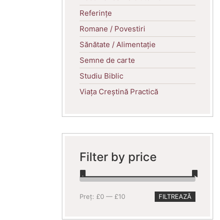
Referințe
Romane / Povestiri
Sănătate / Alimentație
Semne de carte
Studiu Biblic
Viața Creștină Practică
Filter by price
Preț
Preț
Preț:
£0
—
£10
FILTREAZĂ
minim
maxim