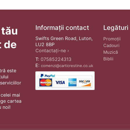
Informații contact
Legături
 tău
Swifts Green Road, Luton,
Promoții
t de
LU2 8BP
Cadouri
Contactați-ne ›
Muzică
Biblii
T:
07585224313
E:
comenzi@carticrestine.co.uk
tră este
ului
erviciilor
 celei mai
ege cartea
 noi!