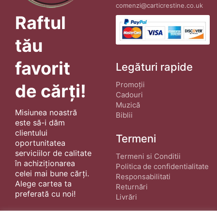
comenzi@carticrestine.co.uk
Raftul
tău
favorit
Legături rapide
Promoții
de cărți!
Cadouri
Muzică
Misiunea noastră
Biblii
este să-i dăm
clientului
Termeni
oportunitatea
serviciilor de calitate
Termeni si Conditii
în achiziționarea
Politica de confidentialitate
celei mai bune cărți.
Responsabilitati
Alege cartea ta
Returnări
preferată cu noi!
Livrări