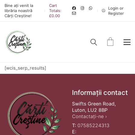
Bine ați venit la
Cart
Login or
librăria noastră
Totals:
Register
Cărți Creștine!
£
0.00
[wcis_serp_results]
Informații contact
Swifts Green Road,
Luton, LU2 8BP
Contactați-ne ›
T:
07585224313
E: