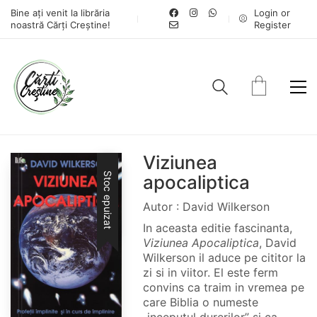
Bine ați venit la librăria
Login or
noastră Cărți Creștine!
Register
Viziunea
Stoc epuizat
apocaliptica
Autor : David Wilkerson
In aceasta editie fascinanta,
Viziunea Apocaliptica
, David
Wilkerson il aduce pe cititor la
zi si in viitor. El este ferm
convins ca traim in vremea pe
care Biblia o numeste