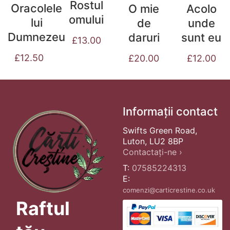
Rostul
Oracolele
O mie
Acolo
omului
lui
de
unde
Dumnezeu
daruri
sunt eu
£
13.00
£
12.50
£
20.00
£
12.00
Informații contact
Swifts Green Road,
Luton, LU2 8BP
Contactați-ne ›
T:
07585224313
E:
comenzi@carticrestine.co.uk
Raftul