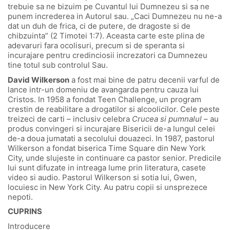
trebuie sa ne bizuim pe Cuvantul lui Dumnezeu si sa ne
punem increderea in Autorul sau. „Caci Dumnezeu nu ne-a
dat un duh de frica, ci de putere, de dragoste si de
chibzuinta” (2 Timotei 1:7). Aceasta carte este plina de
adevaruri fara ocolisuri, precum si de speranta si
incurajare pentru credinciosii increzatori ca Dumnezeu
tine totul sub controlul Sau.
David Wilkerson
a fost mai bine de patru decenii varful de
lance intr-un domeniu de avangarda pentru cauza lui
Cristos. In 1958 a fondat Teen Challenge, un program
crestin de reabilitare a drogatilor si alcoolicilor. Cele peste
treizeci de carti – inclusiv celebra
Crucea si pumnalul
– au
produs convingeri si incurajare Bisericii de-a lungul celei
de-a doua jumatati a secolului douazeci. In 1987, pastorul
Wilkerson a fondat biserica Time Square din New York
City, unde slujeste in continuare ca pastor senior. Predicile
lui sunt difuzate in intreaga lume prin literatura, casete
video si audio. Pastorul Wilkerson si sotia lui, Gwen,
locuiesc in New York City. Au patru copii si unsprezece
nepoti.
CUPRINS
Introducere