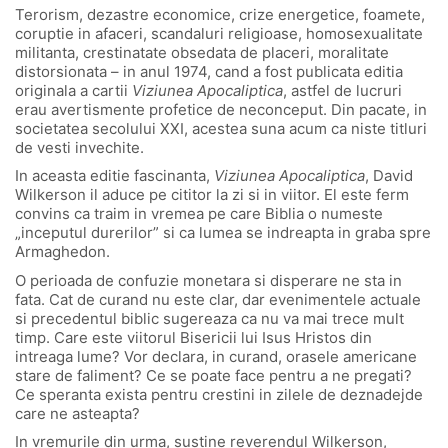
Terorism, dezastre economice, crize energetice, foamete,
coruptie in afaceri, scandaluri religioase, homosexualitate
militanta, crestinatate obsedata de placeri, moralitate
distorsionata – in anul 1974, cand a fost publicata editia
originala a cartii
Viziunea Apocaliptica
, astfel de lucruri
erau avertismente profetice de neconceput. Din pacate, in
societatea secolului XXI, acestea suna acum ca niste titluri
de vesti invechite.
In aceasta editie fascinanta,
Viziunea Apocaliptica
, David
Wilkerson il aduce pe cititor la zi si in viitor. El este ferm
convins ca traim in vremea pe care Biblia o numeste
„inceputul durerilor” si ca lumea se indreapta in graba spre
Armaghedon.
O perioada de confuzie monetara si disperare ne sta in
fata. Cat de curand nu este clar, dar evenimentele actuale
si precedentul biblic sugereaza ca nu va mai trece mult
timp. Care este viitorul Bisericii lui Isus Hristos din
intreaga lume? Vor declara, in curand, orasele americane
stare de faliment? Ce se poate face pentru a ne pregati?
Ce speranta exista pentru crestini in zilele de deznadejde
care ne asteapta?
In vremurile din urma, sustine reverendul Wilkerson,