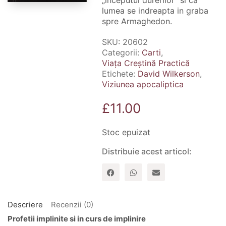
„inceputul durerilor” si ca
lumea se indreapta in graba
spre Armaghedon.
SKU:
20602
Categorii:
Carti
,
Viața Creștină Practică
Etichete:
David Wilkerson
,
Viziunea apocaliptica
£
11.00
Stoc epuizat
Distribuie acest articol:
Descriere
Recenzii (0)
Profetii implinite si in curs de implinire