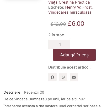
Viața Creștină Practică
Etichete:
Henry W. Frost
,
Vindecarea miraculoasa
Prețul
Prețul
£
6.00
£
12.00
inițial
curent
2 în stoc
a
este:
Cantitate
fost:
£6.00.
Vindecarea
miraculoasa
£12.00.
Adaugă în coș
Distribuie acest articol:
Descriere
Recenzii (0)
De ce vindecă Dumnezeu pe unii, iar pe alții nu?
Întrebarea aceasta a dat naștere unei cercetări serioase a