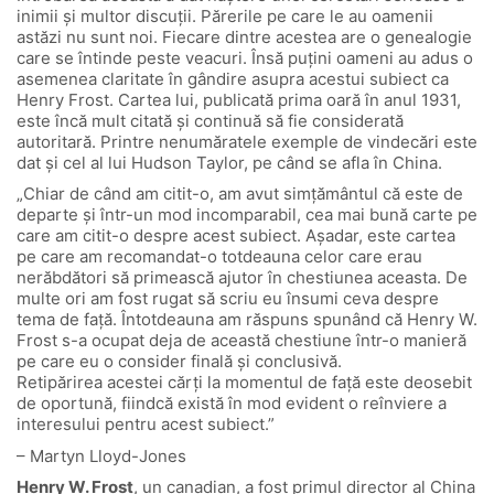
inimii și multor discuții. Părerile pe care le au oamenii
astăzi nu sunt noi. Fiecare dintre acestea are o genealogie
care se întinde peste veacuri. Însă puțini oameni au adus o
asemenea claritate în gândire asupra acestui subiect ca
Henry Frost. Cartea lui, publicată prima oară în anul 1931,
este încă mult citată și continuă să fie considerată
autoritară. Printre nenumăratele exemple de vindecări este
dat și cel al lui Hudson Taylor, pe când se afla în China.
„Chiar de când am citit-o, am avut simțământul că este de
departe și într-un mod incomparabil, cea mai bună carte pe
care am citit-o despre acest subiect. Așadar, este cartea
pe care am recomandat-o totdeauna celor care erau
nerăbdători să primească ajutor în chestiunea aceasta. De
multe ori am fost rugat să scriu eu însumi ceva despre
tema de față. Întotdeauna am răspuns spunând că Henry W.
Frost s-a ocupat deja de această chestiune într-o manieră
pe care eu o consider finală și conclusivă.
Retipărirea acestei cărți la momentul de față este deosebit
de oportună, fiindcă există în mod evident o reînviere a
interesului pentru acest subiect.”
– Martyn Lloyd-Jones
Henry W. Frost
, un canadian, a fost primul director al China