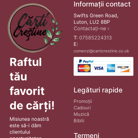
Informații contact
Swifts Green Road,
Luton, LU2 8BP
Contactați-ne ›
T:
07585224313
E:
comenzi@carticrestine.co.uk
Raftul
tău
favorit
Legături rapide
Promoții
de cărți!
Cadouri
Muzică
Misiunea noastră
Biblii
este să-i dăm
clientului
Termeni