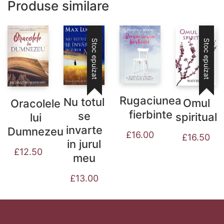
Produse similare
Stoc epuizat
Stoc epuizat
Rugaciunea
Nu totul
Omul
Oracolele
fierbinte
se
spiritual
lui
invarte
Dumnezeu
£
16.00
£
16.50
in jurul
£
12.50
meu
£
13.00