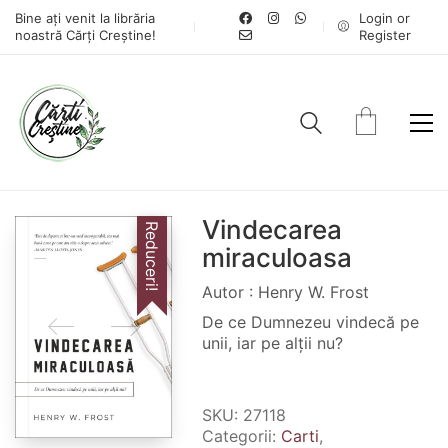
Bine ați venit la librăria
Login or
noastră Cărți Creștine!
Register
Vindecarea
Reduceri!
miraculoasa
Autor : Henry W. Frost
De ce Dumnezeu vindecă pe
unii, iar pe alții nu?
SKU:
27118
Categorii:
Carti
,