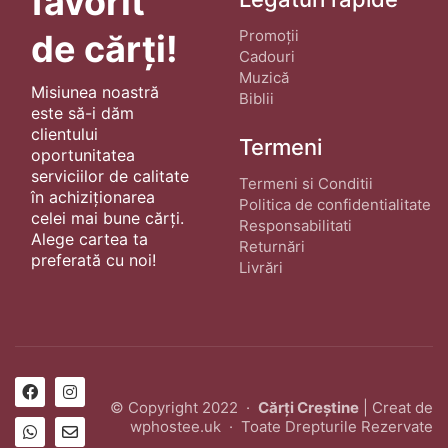
favorit
Promoții
de cărți!
Cadouri
Muzică
Misiunea noastră
Biblii
este să-i dăm
clientului
Termeni
oportunitatea
serviciilor de calitate
Termeni si Conditii
în achiziționarea
Politica de confidentialitate
celei mai bune cărți.
Responsabilitati
Alege cartea ta
Returnări
preferată cu noi!
Livrări
© Copyright 2022 ·
Cărți Creștine
| Creat de
wphostee.uk
· Toate Drepturile Rezervate