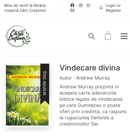
Bine ați venit la librăria
Login or
noastră Cărți Creștine!
Register
Vindecare divina
Stoc epuizat
Autor : Andrew Murray
Andrew Murray prezinta in
aceasta carte adevarurile
biblice legate de vindecarea
pe care Dumnezeu o poate
oferi prin credinta, ca raspuns
la rugaciunea fierbinte a
credinciosilor Sai.