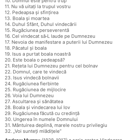
10. Domnul este pentru trup
11. Nu vă uitați la trupul vostru
12. Pedeapsa și sfințirea
13. Boala și moartea
14. Duhul Sfânt, Duhul vindecării
15. Rugăciunea perseverentă
16. Cel vindecat să‑L laude pe Dumnezeu
17. Nevoia de manifestare a puterii lui Dumnezeu
18. Păcatul și boala
19. Isus a purtat boala noastră
20. Este boala o pedeapsă?
21. Rețeta lui Dumnezeu pentru cel bolnav
22. Domnul, care te vindecă
23. Isus vindecă bolnavii
24. Rugăciunea fierbinte
25. Rugăciunea de mijlocire
26. Voia lui Dumnezeu
27. Ascultarea și sănătatea
28. Boala și vindecarea lui Iov
29. Rugăciunea făcută cu credință
30. Ungerea în numele Domnului
31. Mântuirea deplină, marele nostru privilegiu
32. „Voi sunteți mlădițele”