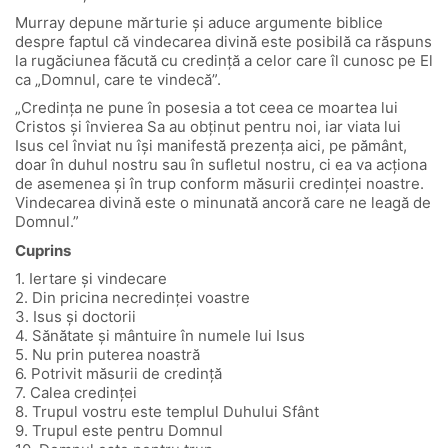
Murray depune mărturie şi aduce argumente biblice
despre faptul că vindecarea divină este posibilă ca răspuns
la rugăciunea făcută cu credinţă a celor care îl cunosc pe El
ca „Domnul, care te vindecă”.
„Credinţa ne pune în posesia a tot ceea ce moartea lui
Cristos şi învierea Sa au obţinut pentru noi, iar viata lui
Isus cel înviat nu îşi manifestă prezența aici, pe pământ,
doar în duhul nostru sau în sufletul nostru, ci ea va acţiona
de asemenea şi în trup conform măsurii credinţei noastre.
Vindecarea divină este o minunată ancoră care ne leagă de
Domnul.”
Cuprins
1. Iertare și vindecare
2. Din pricina necredinței voastre
3. Isus și doctorii
4. Sănătate și mântuire în numele lui Isus
5. Nu prin puterea noastră
6. Potrivit măsurii de credință
7. Calea credinței
8. Trupul vostru este templul Duhului Sfânt
9. Trupul este pentru Domnul