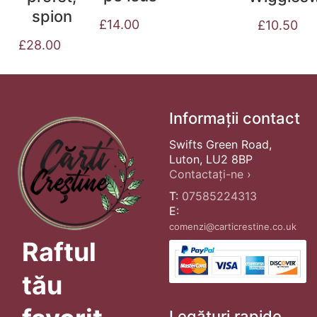
spion
£
14.00
£
10.50
£
28.00
Informații contact
Swifts Green Road,
Luton, LU2 8BP
Contactați-ne ›
T:
07585224313
E:
comenzi@carticrestine.co.uk
Raftul
tău
Legături rapide