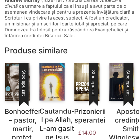
Andrew Murray
(1828-1917) a scris cartea
Vindecare
divină
ca urmare a faptului că el însuşi a avut parte de o
asemenea vindecare şi pentru a prezenta învăţătura clară a
Scripturii cu privire la acest subiect. A fost un predicator,
un misionar şi un scriitor foarte iubit şi apreciat, pe care
Dumnezeu l-a folosit pentru răspândirea Evangeheliei şi
întărirea credinţei Bisericii Sale.
Produse similare
Stoc epuizat
Stoc epuizat
Stoc epuizat
Cautandu-
Bonhoeffer
Prizonierii
Aposto
l pe Allah,
– pastor,
sperantei
credinț
L-am gasit
martir,
Smit
£
14.00
pe Isus
profet,
Wiggles