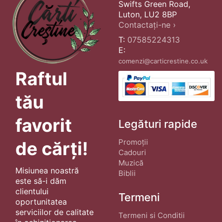
Swifts Green Road,
Luton, LU2 8BP
Contactați-ne ›
T:
07585224313
E:
comenzi@carticrestine.co.uk
Raftul
tău
favorit
Legături rapide
Promoții
de cărți!
Cadouri
Muzică
Misiunea noastră
Biblii
este să-i dăm
clientului
Termeni
oportunitatea
serviciilor de calitate
Termeni si Conditii