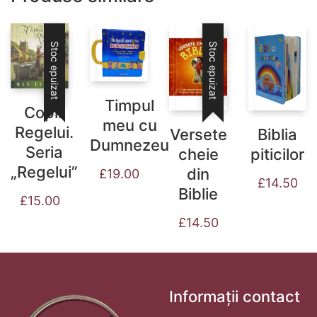
Stoc epuizat
Stoc epuizat
Timpul
Copiii
meu cu
Regelui.
Versete
Biblia
Dumnezeu
Seria
cheie
piticilor
„Regelui”
din
£
19.00
£
14.50
Biblie
£
15.00
£
14.50
Informații contact