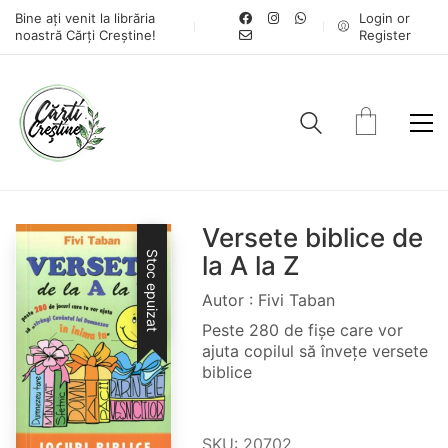
Bine ați venit la librăria
Login or
noastră Cărți Creștine!
Register
Versete biblice de
Stoc epuizat
la A la Z
Autor : Fivi Taban
Peste 280 de fișe care vor
ajuta copilul să înveţe versete
biblice
SKU:
20702