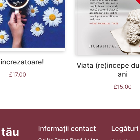
i increzatoare!
Viata (re)incepe d
ani
£
17.00
£
15.00
Informații contact
Legături
 tău