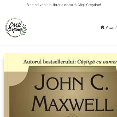
Bine ați venit la librăria noastră Cărți Creștine!
Acas