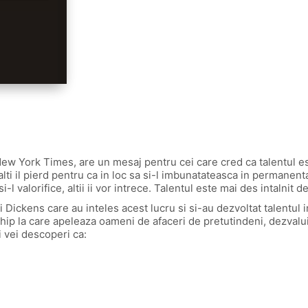
 New York Times, are un mesaj pentru cei care cred ca talentul es
alti il pierd pentru ca in loc sa si-l imbunatateasca in permanent
l valorifice, altii ii vor intrece. Talentul este mai des intalnit d
 Dickens care au inteles acest lucru si si-au dezvoltat talentul
ship la care apeleaza oameni de afaceri de pretutindeni, dezvalui
 vei descoperi ca: