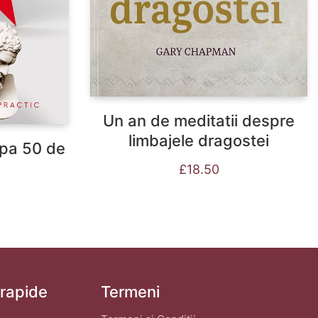
Un an de meditatii despre
limbajele dragostei
upa 50 de
£
18.50
 rapide
Termeni