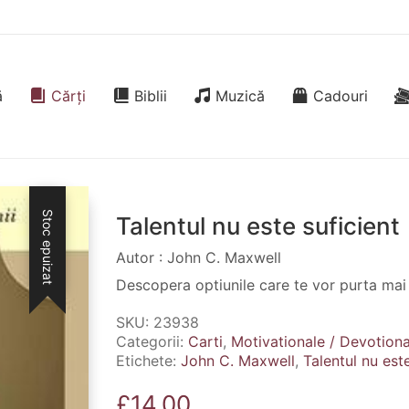
ă
Cărți
Biblii
Muzică
Cadouri
Stoc epuizat
Talentul nu este suficient
Autor : John C. Maxwell
Descopera optiunile care te vor purta mai 
SKU:
23938
Categorii:
Carti
,
Motivationale / Devotional
Etichete:
John C. Maxwell
,
Talentul nu este
£
14.00