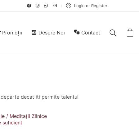
Login or Register
Promoții
Despre Noi
Contact
departe decat iti permite talentul
e / Meditații Zilnice
 suficient