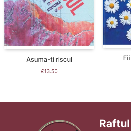
Fi
Asuma-ti riscul
£
13.50
Raftul