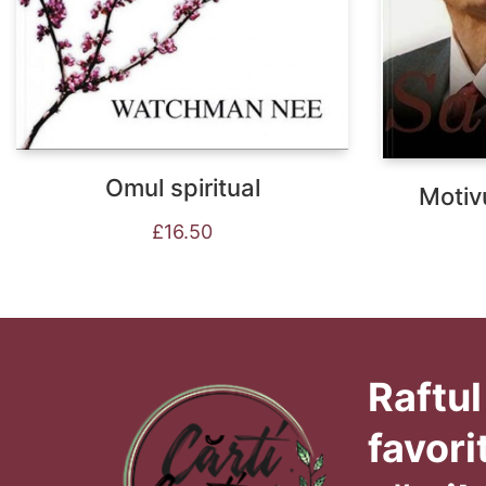
Omul spiritual
Motiv
£
16.50
Raftul
favori