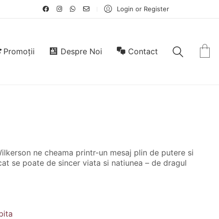
Login or Register
Promoții
Despre Noi
Contact
ilkerson ne cheama printr-un mesaj plin de putere si
 se poate de sincer viata si natiunea – de dragul
bita