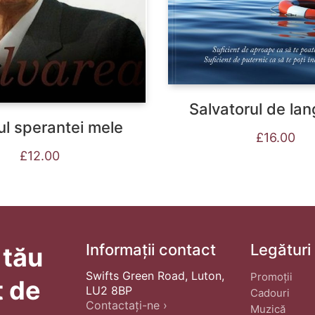
Salvatorul de lan
ul sperantei mele
£
16.00
£
12.00
Informații contact
Legături
 tău
Swifts Green Road, Luton,
Promoții
t de
LU2 8BP
Cadouri
Contactați-ne ›
Muzică