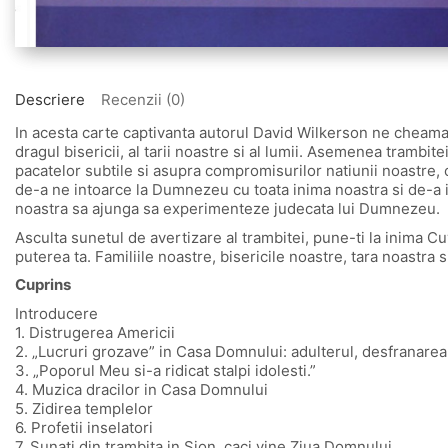
Descriere
Recenzii (0)
In acesta carte captivanta autorul David Wilkerson ne cheama
dragul bisericii, al tarii noastre si al lumii. Asemenea tramb
pacatelor subtile si asupra compromisurilor natiunii noastre,
de-a ne intoarce la Dumnezeu cu toata inima noastra si de-a i
noastra sa ajunga sa experimenteze judecata lui Dumnezeu.
Asculta sunetul de avertizare al trambitei, pune-ti la inima Cuv
puterea ta. Familiile noastre, bisericile noastre, tara noastra 
Cuprins
Introducere
1. Distrugerea Americii
2. „Lucruri grozave” in Casa Domnului: adulterul, desfranarea 
3. „Poporul Meu si-a ridicat stalpi idolesti.”
4. Muzica dracilor in Casa Domnului
5. Zidirea templelor
6. Profetii inselatori
7. Sunati din trambita in Sion, caci vine Ziua Domnului