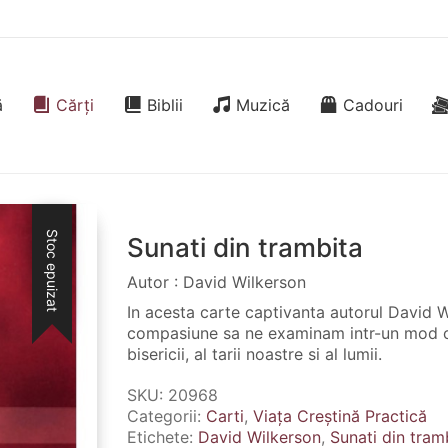
ă
Cărți
Biblii
Muzică
Cadouri
Stoc epuizat
Sunati din trambita
Autor : David Wilkerson
In acesta carte captivanta autorul David W
compasiune sa ne examinam intr-un mod cat
bisericii, al tarii noastre si al lumii.
SKU:
20968
Categorii:
Carti
,
Viața Creștină Practică
Etichete:
David Wilkerson
,
Sunati din tram