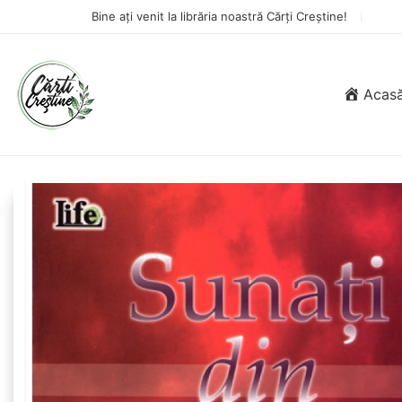
Bine ați venit la librăria noastră Cărți Creștine!
Acas