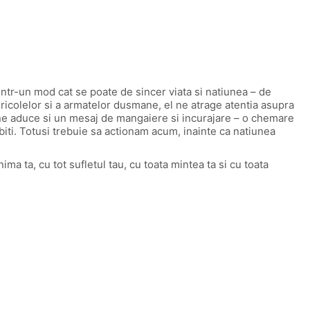
tr-un mod cat se poate de sincer viata si natiunea – de
ericolelor si a armatelor dusmane, el ne atrage atentia asupra
 ne aduce si un mesaj de mangaiere si incurajare – o chemare
iti. Totusi trebuie sa actionam acum, inainte ca natiunea
ma ta, cu tot sufletul tau, cu toata mintea ta si cu toata