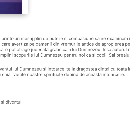
 printr-un mesaj plin de putere si compasiune sa ne examinam in
itei care avertiza pe oamenii din vremurile antice de apropierea p
 care pot atrage judecata grabnica a lui Dumnezeu. Insa autorul
mplini scopurile lui Dumnezeu pentru noi ca si copiii Sai preaiub
antul lui Dumnezeu si intoarce-te la dragostea dintai cu toata ini
si chiar vietile noastre spirituale depind de aceasta intoarcere.
si divortul