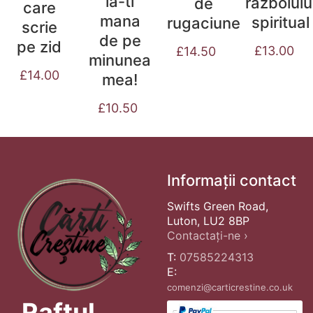
ia-ti
razboiulu
de
care
mana
spiritual
rugaciune
scrie
de pe
pe zid
£
13.00
£
14.50
minunea
£
14.00
mea!
£
10.50
Informații contact
Swifts Green Road,
Luton, LU2 8BP
Contactați-ne ›
T:
07585224313
E:
comenzi@carticrestine.co.uk
Raftul