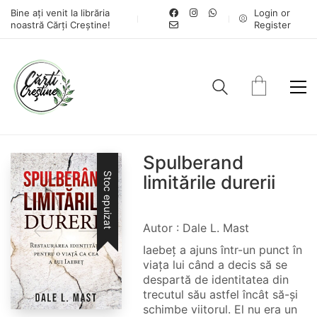
Bine ați venit la librăria
Login or
noastră Cărți Creștine!
Register
Spulberand
Stoc epuizat
limitările durerii
Autor : Dale L. Mast
Iaebeț a ajuns într-un punct în
viața lui când a decis să se
despartă de identitatea din
trecutul său astfel încât să-și
schimbe viitorul. El nu era un