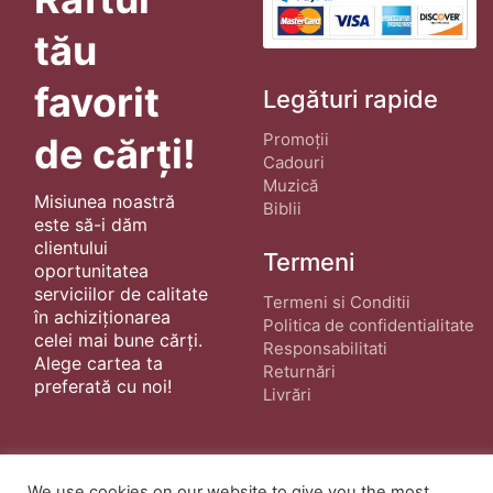
tău
favorit
Legături rapide
Promoții
de cărți!
Cadouri
Muzică
Misiunea noastră
Biblii
este să-i dăm
clientului
Termeni
oportunitatea
serviciilor de calitate
Termeni si Conditii
în achiziționarea
Politica de confidentialitate
celei mai bune cărți.
Responsabilitati
Alege cartea ta
Returnări
preferată cu noi!
Livrări
We use cookies on our website to give you the most