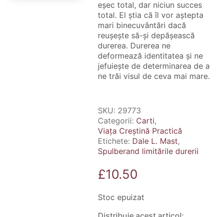
eșec total, dar niciun succes
total. El știa că îl vor aștepta
mari binecuvântări dacă
reușește să-și depășească
durerea. Durerea ne
deformează identitatea și ne
jefuiește de determinarea de a
ne trăi visul de ceva mai mare.
SKU:
29773
Categorii:
Carti
,
Viața Creștină Practică
Etichete:
Dale L. Mast
,
Spulberand limitările durerii
£
10.50
Stoc epuizat
Distribuie acest articol: