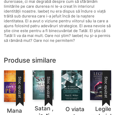
dureroase, ci mai degrabă despre cum să sfărâmăm
limitările pe care durerea ni le-a creat în interiorul
identității noastre. Iaebeț nu era dispus să îndure o viață
trăită sub durerea care i-a jefuit încă de la naștere
identitatea. El a avut o viziune pentru viitorul său la care a
ajuns folosind patru adevăruri strategice. El avea nevoie să
știe cine este pentru a fi binecuvântat de Tatăl. El știa că
Tatăl îi va da mai mult. Oare noi știm? Iaebeț nu și-a permis
să rămână mut? Oare noi ne permitem?
Produse similare
Stoc epuizat
Stoc epuizat
Stoc epuizat
Satan ,
Legile
O viata
Mana