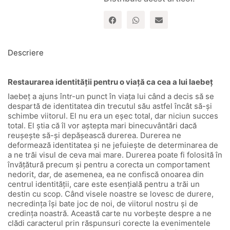
Descriere
Restaurarea identității pentru o viață ca cea a lui Iaebeț
Iaebeț a ajuns într-un punct în viața lui când a decis să se
despartă de identitatea din trecutul său astfel încât să-și
schimbe viitorul. El nu era un eșec total, dar niciun succes
total. El știa că îl vor aștepta mari binecuvântări dacă
reușește să-și depășească durerea. Durerea ne
deformează identitatea și ne jefuiește de determinarea de
a ne trăi visul de ceva mai mare. Durerea poate fi folosită în
învățătură precum și pentru a corecta un comportament
nedorit, dar, de asemenea, ea ne confiscă onoarea din
centrul identității, care este esențială pentru a trăi un
destin cu scop. Când visele noastre se lovesc de durere,
necredința își bate joc de noi, de viitorul nostru și de
credința noastră. Această carte nu vorbește despre a ne
clădi caracterul prin răspunsuri corecte la evenimentele