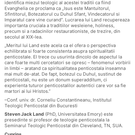
identifica miezul teologic al acestei traditii ca fiind
Evanghelia ce proclama ca „Isus este Mantuitorul,
Sfintitorul, Botezatorul cu Duhul Sfant, Vindecatorul si
Imparatul care vine curand”. Lucrarea lui Land recupereaza
importanta cruciala a traditiilor wesleiene, holiness,
precum si a radacinilor restaurationiste, de trezire, din
secolul al XIX-lea.
„Meritul lui Land este acela ca el ofera o perspectiva
echilibrata si foarte consistenta asupra spiritualitatii
penticostale. El trece cu usurinta dincolo de aspectul la
care foarte multi cercetatori se opresc – fenomenul vorbirii
in limbi – aratand ca spiritualitatea penticostala inseamna
mai mult de-atat. De fapt, botezul cu Duhul, sustinut de
penticostali, nu este un donum superadditum, ci
experienta tuturor penticostalilor autentici care vor sa fie
martori ai lui Hristos.”
–Conf. univ. dr. Corneliu Constantineanu, Institutul
Teologic Penticostal din Bucuresti
Steven Jack Land
(PhD, Universitatea Emory) este
presedinte si profesor de teologie penticostala la
Seminarul Teologic Penticostal din Cleveland, TN, SUA.
Cuprins