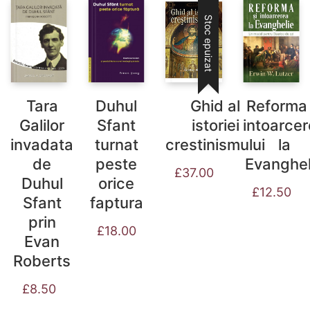
Stoc epuizat
Tara
Duhul
Ghid al
Reforma 
Galilor
Sfant
istoriei
intoarce
invadata
turnat
crestinismului
la
de
peste
Evanghel
£
37.00
Duhul
orice
£
12.50
Sfant
faptura
prin
£
18.00
Evan
Roberts
£
8.50