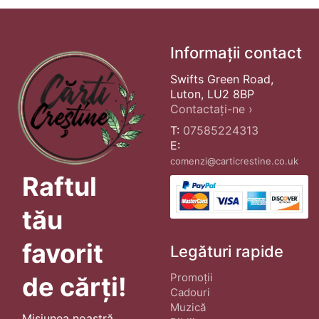
Informații contact
Swifts Green Road,
Luton, LU2 8BP
Contactați-ne ›
T:
07585224313
E:
comenzi@carticrestine.co.uk
Raftul
tău
favorit
Legături rapide
Promoții
de cărți!
Cadouri
Muzică
Misiunea noastră