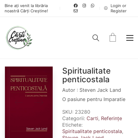
Bine ați venit la librăria
Login or
noastră Cărți Creștine!
Register
Spiritualitate
penticostala
Autor : Steven Jack Land
O pasiune pentru Imparatie
SKU:
23280
Categorii:
Carti
,
Referințe
Etichete:
Spiritualitate penticostala
,
Steven Jack Land