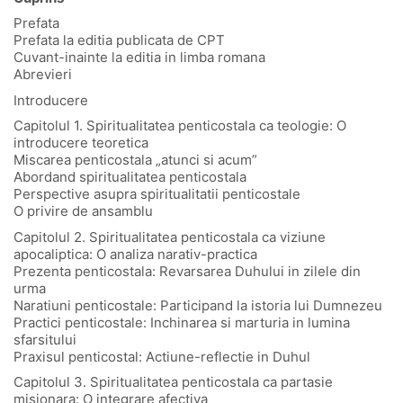
Prefata
Prefata la editia publicata de CPT
Cuvant-inainte la editia in limba romana
Abrevieri
Introducere
Capitolul 1. Spiritualitatea penticostala ca teologie: O
introducere teoretica
Miscarea penticostala „atunci si acum”
Abordand spiritualitatea penticostala
Perspective asupra spiritualitatii penticostale
O privire de ansamblu
Capitolul 2. Spiritualitatea penticostala ca viziune
apocaliptica: O analiza narativ-practica
Prezenta penticostala: Revarsarea Duhului in zilele din
urma
Naratiuni penticostale: Participand la istoria lui Dumnezeu
Practici penticostale: Inchinarea si marturia in lumina
sfarsitului
Praxisul penticostal: Actiune-reflectie in Duhul
Capitolul 3. Spiritualitatea penticostala ca partasie
misionara: O integrare afectiva