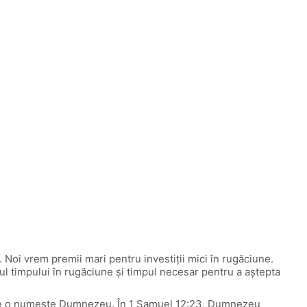
Noi vrem premii mari pentru investiţii mici în rugăciune.
l timpului în rugăciune şi timpul necesar pentru a aştepta
n care o numeşte Dumnezeu. În 1 Samuel 12:23, Dumnezeu