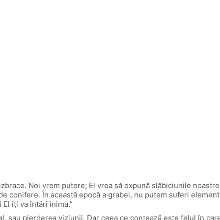
race. Noi vrem putere; El vrea să expună slăbiciunile noastre. 
 conifere. În această epocă a grabei, nu putem suferi elementu
îţi va întări inima.”
itual, sau pierderea viziunii. Dar ceea ce contează este felul î