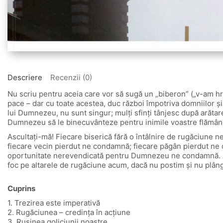
Descriere
Recenzii (0)
Nu scriu pentru aceia care vor să sugă un „biberon” („v-am hrăni
pace – dar cu toate acestea, duc război împotriva domniilor şi s
lui Dumnezeu, nu sunt singur; mulţi sfinţi tânjesc după arătarea
Dumnezeu să le binecuvânteze pentru inimile voastre flămân
Ascultaţi-mă! Fiecare biserică fără o întâlnire de rugăciune
fiecare vecin pierdut ne condamnă; fiecare păgân pierdut ne 
oportunitate nerevendicată pentru Dumnezeu ne condamnă. Anu
foc pe altarele de rugăciune acum, dacă nu postim şi nu plâng
Cuprins
1. Trezirea este imperativă
2. Rugăciunea – credinţa în acţiune
3. Ruşinea goliciunii noastre