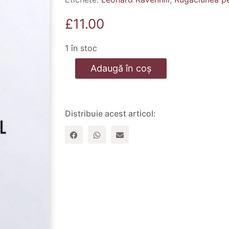
£
11.00
1 în stoc
Cantitate
Adaugă în coș
Rugaciunea
pentru
trezire
Distribuie acest articol: