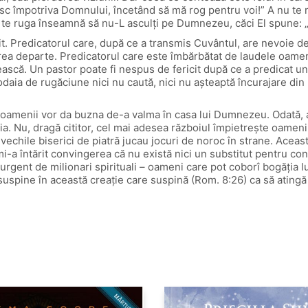
esc împotriva Domnului, încetând să mă rog pentru voi!” A nu t
 te ruga înseamnă să nu-L asculţi pe Dumnezeu, căci El spune: „
t. Predicatorul care, după ce a transmis Cuvântul, are nevoie de 
prea departe. Predicatorul care este îmbărbătat de laudele oamenil
scă. Un pastor poate fi nespus de fericit după ce a predicat un 
daia de rugăciune nici nu caută, nici nu aşteaptă încurajare din
menii vor da buzna de-a valma în casa lui Dumnezeu. Odată, am c
. Nu, dragă cititor, cel mai adesea războiul împietreşte oamenii, 
hile biserici de piatră jucau jocuri de noroc în strane. Această
-a întărit convingerea că nu există nici un substitut pentru co
gent de milionari spirituali – oameni care pot coborî bogăţia lu
pine în această creaţie care suspină (Rom. 8:26) ca să atingă m