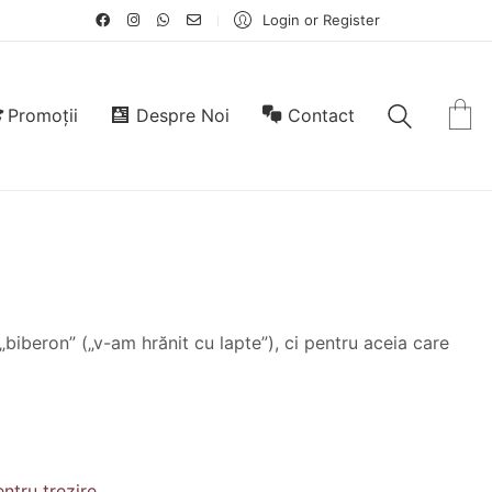
Login or Register
Promoții
Despre Noi
Contact
biberon” („v-am hrănit cu lapte”), ci pentru aceia care
ntru trezire