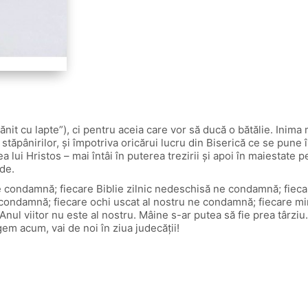
t cu lapte”), ci pentru aceia care vor să ducă o bătălie. Inima me
tăpânirilor, şi împotriva oricărui lucru din Biserică ce se pune î
 lui Hristos – mai întâi în puterea trezirii şi apoi în maiestate p
de.
 ne condamnă; fiecare Biblie zilnic nedeschisă ne condamnă; fi
condamnă; fiecare ochi uscat al nostru ne condamnă; fiecare min
l viitor nu este al nostru. Mâine s-ar putea să fie prea târz
em acum, vai de noi în ziua judecăţii!