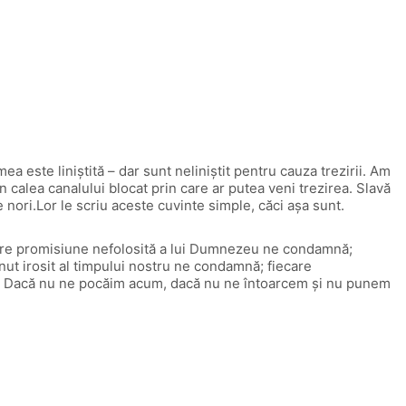
a este liniştită – dar sunt neliniştit pentru cauza trezirii. Am
n calea canalului blocat prin care ar putea veni trezirea. Slavă
e nori.Lor le scriu aceste cuvinte simple, căci aşa sunt.
ecare promisiune nefolosită a lui Dumnezeu ne condamnă;
ut irosit al timpului nostru ne condamnă; fiecare
iu. Dacă nu ne pocăim acum, dacă nu ne întoarcem şi nu punem