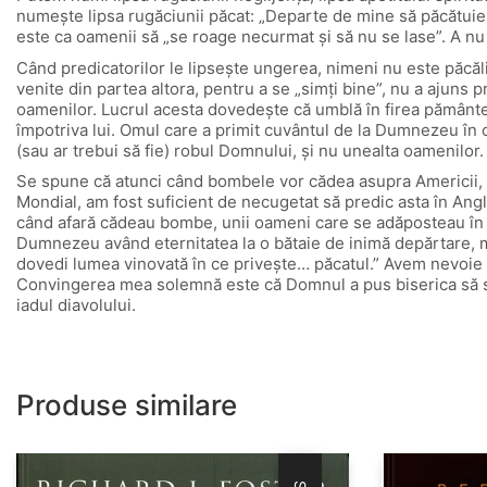
numeşte lipsa rugăciunii păcat: „Departe de mine să păcătui
este ca oamenii să „se roage necurmat şi să nu se lase”. A nu
Când predicatorilor le lipseşte ungerea, nimeni nu este păcăli
venite din partea altora, pentru a se „simţi bine”, nu a ajuns 
oamenilor. Lucrul acesta dovedeşte că umblă în firea pământea
împotriva lui. Omul care a primit cuvântul de la Dumnezeu în o
(sau ar trebui să fie) robul Domnului, şi nu unealta oamenilor.
Se spune că atunci când bombele vor cădea asupra Americii, oa
Mondial, am fost suficient de necugetat să predic asta în Anglia
când afară cădeau bombe, unii oameni care se adăposteau în vec
Dumnezeu având eternitatea la o bătaie de inimă depărtare, mi
dovedi lumea vinovată în ce priveşte… păcatul.” Avem nevoie ur
Convingerea mea solemnă este că Domnul a pus biserica să sus
iadul diavolului.
Produse similare