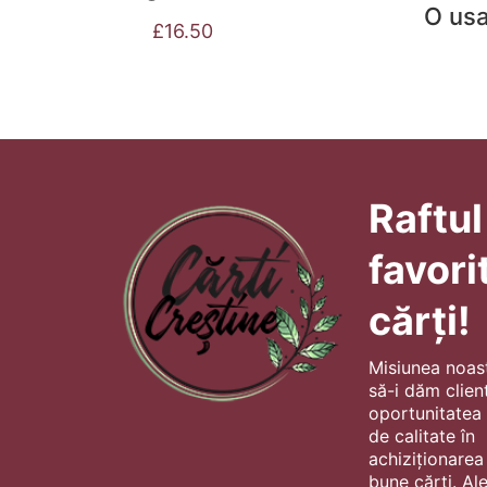
O usa
£
16.50
Raftul
favori
cărți!
Misiunea noas
să-i dăm client
oportunitatea s
de calitate în
achiziționarea
bune cărți. Al