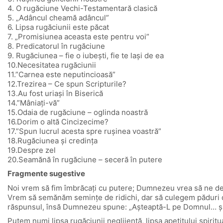
4. O rugăciune Vechi-Testamentară clasică
5. „Adâncul cheamă adâncul”
6. Lipsa rugăciunii este păcat
7. „Promisiunea aceasta este pentru voi”
8. Predicatorul în rugăciune
9. Rugăciunea – fie o iubeşti, fie te laşi de ea
10.Necesitatea rugăciunii
11.”Carnea este neputincioasă”
12.Trezirea – Ce spun Scripturile?
13.Au fost uriaşi în Biserică
14.”Mâniaţi-vă”
15.Odaia de rugăciune – oglinda noastră
16.Dorim o altă Cincizecime?
17.”Spun lucrul acesta spre ruşinea voastră”
18.Rugăciunea şi credinţa
19.Despre zel
20.Seamănă în rugăciune – seceră în putere
Fragmente sugestive
Noi vrem să fim îmbrăcaţi cu putere; Dumnezeu vrea să ne dezb
Vrem să semănăm seminţe de ridichi, dar să culegem păduri de
răspunsul, însă Dumnezeu spune: „Aşteaptă-L pe Domnul… şi El 
Putem numi lipsa rugăciunii neglijenţă, lipsa apetitului spir