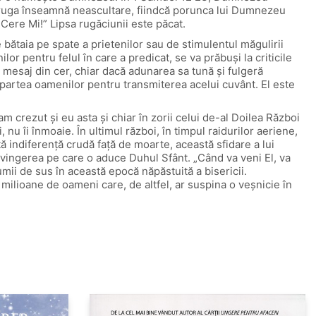
e ruga înseamnă neascultare, fiindcă porunca lui Dumnezeu
Cere Mi!” Lipsa rugăciunii este păcat.
bătaia pe spate a prietenilor sau de stimulentul măgulirii
or pentru felul în care a predicat, se va prăbuşi la criticile
mesaj din cer, chiar dacă adunarea sa tună şi fulgeră
 partea oamenilor pentru transmiterea acelui cuvânt. El este
rezut şi eu asta şi chiar în zorii celui de-al Doilea Război
nu îi înmoaie. În ultimul război, în timpul raidurilor aeriene,
 indiferenţă crudă faţă de moarte, această sfidare a lui
nvingerea pe care o aduce Duhul Sfânt. „Când va veni El, va
mii de sus în această epocă năpăstuită a bisericii.
ilioane de oameni care, de altfel, ar suspina o veşnicie în