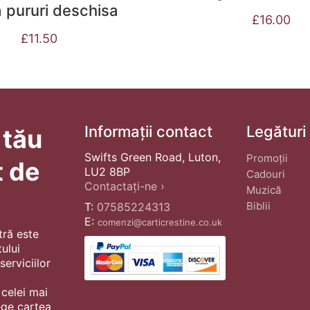
 pururi deschisa
£
16.00
£
11.50
Informații contact
Legături
 tău
Swifts Green Road, Luton,
Promoții
t de
LU2 8BP
Cadouri
Contactați-ne ›
Muzică
Biblii
T:
07585224313
E:
comenzi@carticrestine.co.uk
tră este
ului
erviciilor
 celei mai
ege cartea