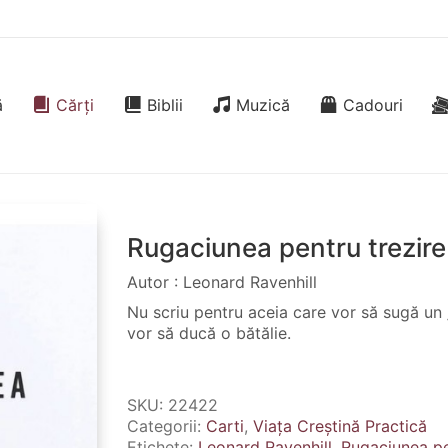
ă
Cărți
Biblii
Muzică
Cadouri
Rugaciunea pentru trezire
Autor : Leonard Ravenhill
Nu scriu pentru aceia care vor să sugă un „
vor să ducă o bătălie.
SKU:
22422
Categorii:
Carti
,
Viața Creștină Practică
Etichete:
Leonard Ravenhill
,
Rugaciunea pe